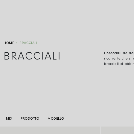
HOME
•
BRACCIALI
BRACCIALI
I bracciali da do
ricorrente che si
bracciali si abb
MIX
PRODOTTO
MODELLO