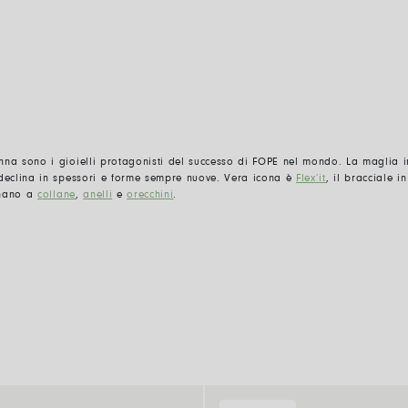
nna sono i gioielli protagonisti del successo di FOPE nel mondo. La maglia i
 declina in spessori e forme sempre nuove. V
era icona
è
Flex
’
it
, il bracciale 
inano a
collane
,
anelli
e
orecchini
.