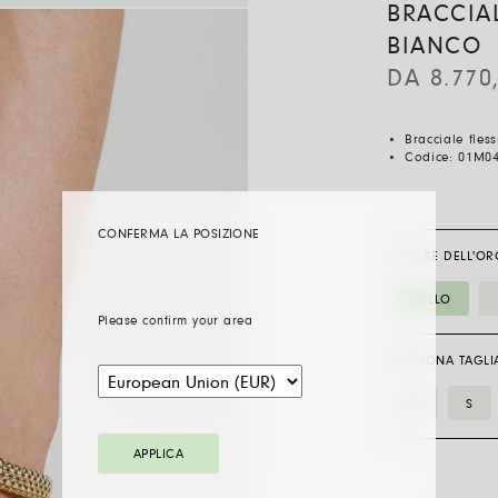
BRACCIAL
BIANCO
DA
8.770
Bracciale fles
Codice:
01M0
CONFERMA LA POSIZIONE
COLORE DELL'OR
GIALLO
Please confirm your area
SELEZIONA TAGLI
XS
S
APPLICA