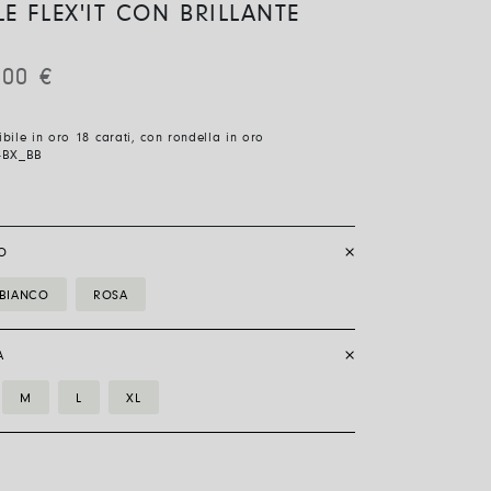
E FLEX'IT CON BRILLANTE
,00
€
sibile in oro 18 carati, con rondella in oro
4BX_BB
O
BIANCO
ROSA
A
M
L
XL