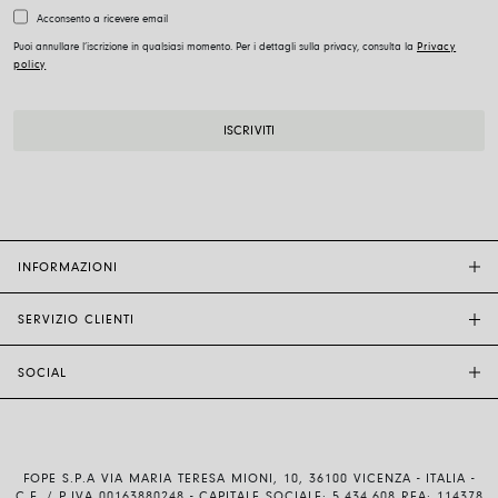
Acconsento a ricevere email
Puoi annullare l’iscrizione in qualsiasi momento. Per i dettagli sulla privacy, consulta la
Privacy
policy
INFORMAZIONI
SERVIZIO CLIENTI
BOUTIQUE FOPE
ALTRI RIVENDITORI
SOCIAL
ASSISTENZA CLIENTI
ETICA E SOSTENIBILITÀ
CONTATTACI
TECNOLOGIA E ARTIGIANALITÀ
INSTAGRAM
GUIDA ALLE TAGLIE
LAVORA CON NOI
FACEBOOK
AUTENTICITÀ E GARANZIA
INVESTOR RELATIONS
FOPE S.P.A VIA MARIA TERESA MIONI, 10, 36100 VICENZA - ITALIA -
YOUTUBE
SPEDIZIONI E RESI
C.F. / P.IVA 00163880248 - CAPITALE SOCIALE: 5.434.608 REA: 114378