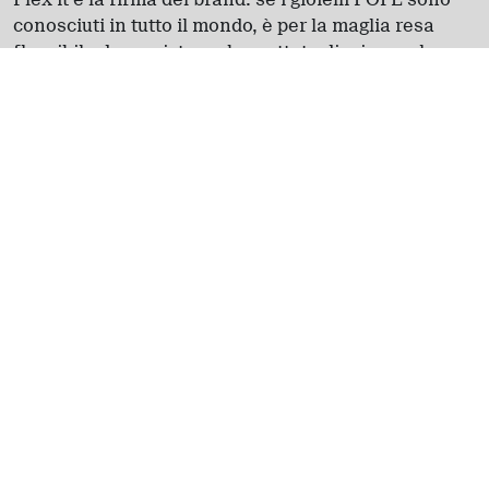
conosciuti in tutto il mondo, è per la maglia resa
flessibile da un sistema brevettato di minuscole
molle in oro 18 carati, che danno vita a stili e
vestibilità inedite.