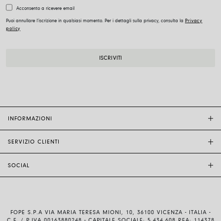
Acconsento a ricevere email
Puoi annullare l’iscrizione in qualsiasi momento. Per i dettagli sulla privacy, consulta la
Privacy
policy
INFORMAZIONI
SERVIZIO CLIENTI
BOUTIQUE FOPE
ALTRI RIVENDITORI
SOCIAL
ASSISTENZA CLIENTI
ETICA E SOSTENIBILITÀ
CONTATTACI
TECNOLOGIA E ARTIGIANALITÀ
INSTAGRAM
GUIDA ALLE TAGLIE
LAVORA CON NOI
FACEBOOK
AUTENTICITÀ E GARANZIA
INVESTOR RELATIONS
FOPE S.P.A VIA MARIA TERESA MIONI, 10, 36100 VICENZA - ITALIA -
YOUTUBE
SPEDIZIONI E RESI
C.F. / P.IVA 00163880248 - CAPITALE SOCIALE: 5.434.608 REA: 114378