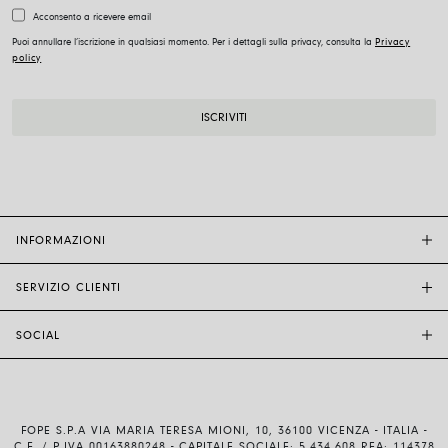
Acconsento a ricevere email
Puoi annullare l’iscrizione in qualsiasi momento. Per i dettagli sulla privacy, consulta la
Privacy
policy
INFORMAZIONI
SERVIZIO CLIENTI
BOUTIQUE FOPE
ALTRI RIVENDITORI
SOCIAL
ASSISTENZA CLIENTI
ETICA E SOSTENIBILITÀ
CONTATTACI
TECNOLOGIA E ARTIGIANALITÀ
INSTAGRAM
GUIDA ALLE TAGLIE
LAVORA CON NOI
FACEBOOK
AUTENTICITÀ E GARANZIA
INVESTOR RELATIONS
FOPE S.P.A VIA MARIA TERESA MIONI, 10, 36100 VICENZA - ITALIA -
YOUTUBE
SPEDIZIONI E RESI
C.F. / P.IVA 00163880248 - CAPITALE SOCIALE: 5.434.608 REA: 114378