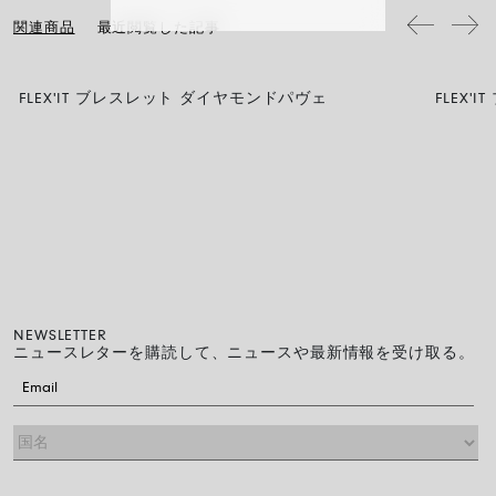
流れるようにそっと滑らせるだけで、スムーズに装着できます。
関連商品
最近閲覧した記事
FLEX'IT ブレスレット ダイヤモンドパヴェ
FLEX
NEWSLETTER
ニュースレターを購読して、ニュースや最新情報を受け取る。