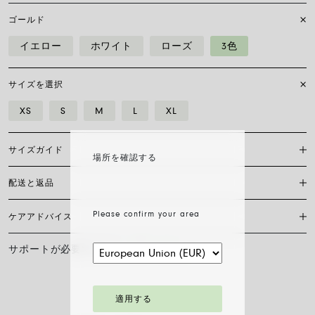
ゴールド
イエロー
ホワイト
ローズ
3色
サイズを選択
XS
S
M
L
XL
サイズガイド
場所を確認する
配送と返品
Flex’itブレスレットは特許を取得したフォープ独自のもので、18カラッ
トゴールドのみで作られており、伸縮自在のため留め具は必要ありませ
ん。 正しいサイズを見つけるには、手首の周囲を測る必要があります。
Please confirm your area
ケアアドバイス
現在、日本国内においては当サイト内オンラインショッピングの対応は
巻き尺、糸、または短冊を使い、定規に当てて測り、下の表と比較して
しておりません。
ください。
サポートが必要ですか？
お問い合わせ
FOPEジュエリーの輝きと美しさを長く保つために、化学製品や化粧品と
サイズ
XS
S
M
L
XL
の接触を避け、寝る前やスポーツをする前にはイヤリング、ネックレ
ス、ブレスレット、指輪を外すことをお勧めします。 FOPEジュエリー
手首の長さ cm
15
16
17
18
19
は、特別なお手入れ方法を必要としません。柔らかい乾いた布で表面を
適用する
拭くだけで十分です。 ダイヤモンドジュエリーは、水とマイルドソープ
で洗浄し、すすいで自然乾燥させてください。
ブレスレットの直径は最大30%拡大可能：指先から手首へ、チェーンを