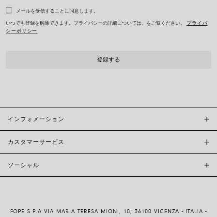
メールを受信することに同意します。
いつでも登録を解除できます。プライバシーの詳細については、をご覧ください。
プライバ
シーポリシー
インフォメーション
カスタマーサービス
FOPE BOUTIQUES
店舗検索
ソーシャル
カスタマーサポート
倫理とサステナビリティ
お問い合わせ
ブランド (概要)
INSTAGRAM
サイズガイド
採用情報
FACEBOOK
真正性および保証について
インベスター・リレーションズ
FOPE S.P.A VIA MARIA TERESA MIONI, 10, 36100 VICENZA - ITALIA -