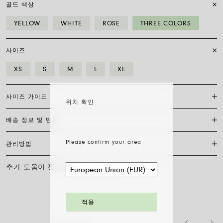
골드 색상
YELLOW
WHITE
ROSE
THREE COLORS
사이즈
XS
S
M
L
XL
사이즈 가이드
위치 확인
배송 정보 및 반품
플렉시트 브레이슬릿은 특허받은 포페의 독점 제품으로, 18캐럿 금으로
완전히 제작되어 신축성이 있어 걸쇠가 필요하지 않습니다. 적합한 사이
즈를 찾으려면 손목 둘레를 측정하기만 하면 됩니다. 줄자나 실, 종이 조
Please confirm your area
관리방법
FedEx를 통한 배송은 무료이며, 결제 완료일로부터 7~20일 이내에 배송
각을 사용해 측정한 후 자로 길이를 재고 아래 표와 비교하세요.
됩니다. 모든 주얼리는 FOPE 오리지널 패키지에 포장되어 발송됩니다.
주문 준비 소요 일수를 확인하려면 소재와 사이즈를 선택해 주세요.
추가 도움이 필요하신가요?
문의하기
사이즈
XS
S
M
L
XL
FOPE 주얼리의 광택과 아름다움을 오래도록 유지하기 위해 화학 제품이
나 화장품과의 접촉을 피하시고, 취침 전이나 운동 전에는 귀걸이, 목걸
주문 상품 수령 후 14영업일 이내에 구매한 주얼리의 반품을 요청하실
손목 둘레 (cm)
15
16
17
18
19
이, 팔찌, 반지를 반드시 벗어주시기 바랍니다. FOPE 주얼리는 특별한
수 있습니다. 해당 링크의 절차를 따라 주십시오.
세척 방법이 필요하지 않습니다. 부드러운 마른 천으로 표면을 닦아주시
적용
기만 하면 됩니다. 다이아몬드 주얼리는 물과 순한 비누로 세척한 후 헹
팔찌 직경은 최대 30%까지 확장 가능하며 유연성 덕분에 착용이 간편합
구어 자연 건조시켜 주십시오.
니다: 손가락 위로 말아 올려 손목까지 내리기만 하면 됩니다. 그게 전부
입니다.