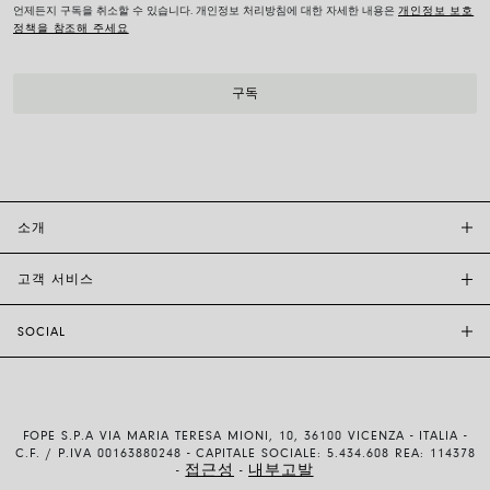
언제든지 구독을 취소할 수 있습니다. 개인정보 처리방침에 대한 자세한 내용은
개인정보 보호
정책을 참조해 주세요
소개
고객 서비스
투자자 관계
FOPE BOUTIQUES
SOCIAL
고객 지원
부티크크찾기
문의하기
윤리 및 지속 가능성
INSTAGRAM
사이즈 가이드
브랜드 스토리
FACEBOOK
품질 보증
채용 정보
FOPE S.P.A VIA MARIA TERESA MIONI, 10, 36100 VICENZA - ITALIA -
YOUTUBE
배송 및 반품
C.F. / P.IVA 00163880248 - CAPITALE SOCIALE: 5.434.608 REA: 114378
접근성
내부고발
-
-
LINKEDIN
결제 방법