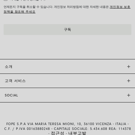
언제든지 구독을 취소할 수 있습니다. 개인정보 처리방침에 대한 자세한 내용은
개인정보 보호
정책을 참조해 주세요
소개
고객 서비스
투자자 관계
FOPE BOUTIQUES
SOCIAL
고객 지원
부티크크찾기
문의하기
윤리 및 지속 가능성
INSTAGRAM
사이즈 가이드
브랜드 스토리
FACEBOOK
품질 보증
채용 정보
FOPE S.P.A VIA MARIA TERESA MIONI, 10, 36100 VICENZA - ITALIA -
YOUTUBE
배송 및 반품
C.F. / P.IVA 00163880248 - CAPITALE SOCIALE: 5.434.608 REA: 114378
접근성
내부고발
-
-