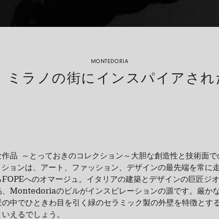
MONTEDORIA
ミラノの街にインスパイアされ
な作品
～とっておきのコレクション～大胆な創造性と技術面で
クションは、アート、ファッション、デザインの最先端を常に
る
FOPE
へのオマージュ。イタリアの建築とデザインの巨匠ジ
品、
Montedoria
のビルがインスピレーションの源です。厳か
景の中でひときわ目を引く緑のセラミック製の外壁を特徴とす
といえるでしょう。