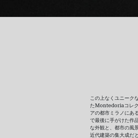
この上なくユニーク
た
Montedoria
コレ
アの都市ミラノにあ
で最後に手がけた作
な外観と、都市の風
近代建築の集大成だ