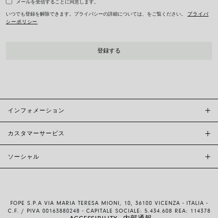
メールを受信することに同意します。
いつでも登録を解除できます。プライバシーの詳細については、をご覧ください。
プライバ
シーポリシー
インフォメーション
カスタマーサービス
FOPE BOUTIQUES
店舗検索
ソーシャル
カスタマーサポート
倫理とサステナビリティ
お問い合わせ
ブランド (概要)
INSTAGRAM
サイズガイド
採用情報
FACEBOOK
真正性および保証について
インベスター・リレーションズ
FOPE S.P.A VIA MARIA TERESA MIONI, 10, 36100 VICENZA - ITALIA -
YOUTUBE
配送・返品
C.F. / PIVA 00163880248 - CAPITALE SOCIALE: 5.434.608 REA: 114378