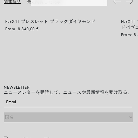
関連商品
最近閲覧した記事
FLEX'IT ブレスレット ブラックダイヤモンド
FLEX
BLACK DIAMOND
ドパヴ
From:
8.840,00
€
From:
8
NEWSLETTER
ニュースレターを購読して、ニュースや最新情報を受け取る。