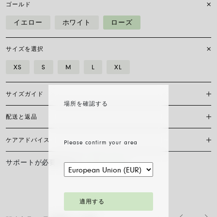
ゴールド
イエロー
ホワイト
ローズ
サイズを選択
XS
S
M
L
XL
サイズガイド
場所を確認する
配送と返品
Flex’itブレスレットは特許を取得したフォープ独自のもので、18カラッ
トゴールドのみで作られており、伸縮自在のため留め具は必要ありませ
ん。 正しいサイズを見つけるには、手首の周囲を測る必要があります。
ケアアドバイス
Please confirm your area
現在、日本国内においては当サイト内オンラインショッピングの対応は
巻き尺、糸、または短冊を使い、定規に当てて測り、下の表と比較して
しておりません。
ください。
サポートが必要ですか？
お問い合わせ
FOPEジュエリーの輝きと美しさを長く保つために、化学製品や化粧品と
サイズ
XS
S
M
L
XL
の接触を避け、寝る前やスポーツをする前にはイヤリング、ネックレ
ス、ブレスレット、指輪を外すことをお勧めします。 FOPEジュエリー
手首の長さ cm
15
16
17
18
19
は、特別なお手入れ方法を必要としません。柔らかい乾いた布で表面を
拭くだけで十分です。 ダイヤモンドジュエリーは、水とマイルドソープ
適用する
で洗浄し、すすいで自然乾燥させてください。
ブレスレットの直径は最大30%拡大可能：指先から手首へ、チェーンを
流れるようにそっと滑らせるだけで、スムーズに装着できます。