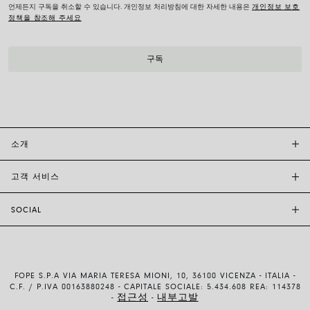
언제든지 구독을 취소할 수 있습니다. 개인정보 처리방침에 대한 자세한 내용은
개인정보 보호
정책을 참조해 주세요
소개
고객 서비스
투자자 관계
FOPE BOUTIQUES
SOCIAL
고객 지원
부티크크찾기
문의하기
윤리 및 지속 가능성
INSTAGRAM
사이즈 가이드
브랜드 스토리
FACEBOOK
품질 보증
채용 정보
FOPE S.P.A VIA MARIA TERESA MIONI, 10, 36100 VICENZA - ITALIA -
YOUTUBE
배송 및 반품
C.F. / P.IVA 00163880248 - CAPITALE SOCIALE: 5.434.608 REA: 114378
접근성
내부고발
-
-
LINKEDIN
결제 방법