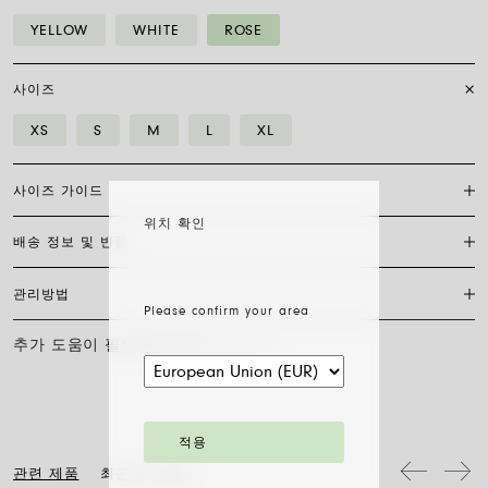
YELLOW
WHITE
ROSE
사이즈
XS
S
M
L
XL
사이즈 가이드
위치 확인
배송 정보 및 반품
플렉시트 브레이슬릿은 특허받은 포페의 독점 제품으로, 18캐럿 금으로
완전히 제작되어 신축성이 있어 걸쇠가 필요하지 않습니다. 적합한 사이
즈를 찾으려면 손목 둘레를 측정하기만 하면 됩니다. 줄자나 실, 종이 조
관리방법
FedEx를 통한 배송은 무료이며, 결제 완료일로부터 7~20일 이내에 배송
각을 사용해 측정한 후 자로 길이를 재고 아래 표와 비교하세요.
Please confirm your area
됩니다. 모든 주얼리는 FOPE 오리지널 패키지에 포장되어 발송됩니다.
주문 준비 소요 일수를 확인하려면 소재와 사이즈를 선택해 주세요.
추가 도움이 필요하신가요?
문의하기
사이즈
XS
S
M
L
XL
FOPE 주얼리의 광택과 아름다움을 오래도록 유지하기 위해 화학 제품이
나 화장품과의 접촉을 피하시고, 취침 전이나 운동 전에는 귀걸이, 목걸
주문 상품 수령 후 14영업일 이내에 구매한 주얼리의 반품을 요청하실
손목 둘레 (cm)
15
16
17
18
19
이, 팔찌, 반지를 반드시 벗어주시기 바랍니다. FOPE 주얼리는 특별한
수 있습니다. 해당 링크의 절차를 따라 주십시오.
세척 방법이 필요하지 않습니다. 부드러운 마른 천으로 표면을 닦아주시
기만 하면 됩니다. 다이아몬드 주얼리는 물과 순한 비누로 세척한 후 헹
팔찌 직경은 최대 30%까지 확장 가능하며 유연성 덕분에 착용이 간편합
구어 자연 건조시켜 주십시오.
적용
니다: 손가락 위로 말아 올려 손목까지 내리기만 하면 됩니다. 그게 전부
입니다.
관련 제품
최근 본 내용