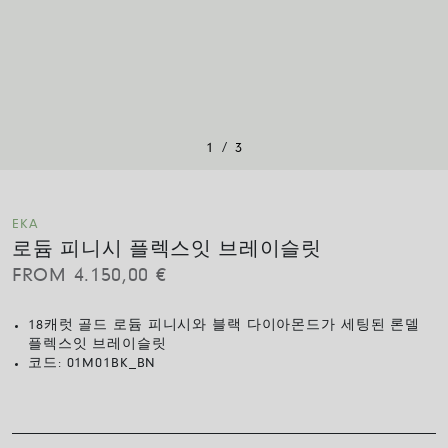
/
1
3
EKA
로듐 피니시 플렉스잇 브레이슬릿
FROM
4.150,00
€
18캐럿 골드 로듐 피니시와 블랙 다이아몬드가 세팅된 론델
플렉스잇 브레이슬릿
코드:
01M01BK_BN