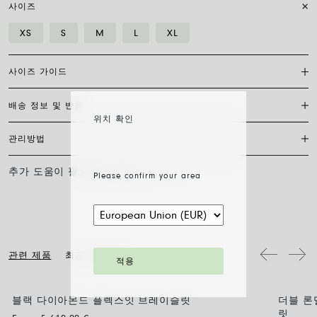
사이즈
XS
S
M
L
XL
사이즈 가이드
배송 정보 및 반품
플렉시트 브레이슬릿은 특허받은 포페의 독점 제품으로, 18캐럿 금으로
위치 확인
완전히 제작되어 신축성이 있어 걸쇠가 필요하지 않습니다. 적합한 사이
즈를 찾으려면 손목 둘레를 측정하기만 하면 됩니다. 줄자나 실, 종이 조
관리방법
FedEx를 통한 배송은 무료이며, 결제 완료일로부터 7~20일 이내에 배송
각을 사용해 측정한 후 자로 길이를 재고 아래 표와 비교하세요.
됩니다. 모든 주얼리는 FOPE 오리지널 패키지에 포장되어 발송됩니다.
주문 준비 소요 일수를 확인하려면 소재와 사이즈를 선택해 주세요.
추가 도움이 필요하신가요?
문의하기
사이즈
XS
S
M
L
XL
Please confirm your area
FOPE 주얼리의 광택과 아름다움을 오래도록 유지하기 위해 화학 제품이
나 화장품과의 접촉을 피하시고, 취침 전이나 운동 전에는 귀걸이, 목걸
주문 상품 수령 후 14영업일 이내에 구매한 주얼리의 반품을 요청하실
손목 둘레 (cm)
15
16
17
18
19
이, 팔찌, 반지를 반드시 벗어주시기 바랍니다. FOPE 주얼리는 특별한
수 있습니다. 해당 링크의 절차를 따라 주십시오.
세척 방법이 필요하지 않습니다. 부드러운 마른 천으로 표면을 닦아주시
기만 하면 됩니다. 다이아몬드 주얼리는 물과 순한 비누로 세척한 후 헹
팔찌 직경은 최대 30%까지 확장 가능하며 유연성 덕분에 착용이 간편합
구어 자연 건조시켜 주십시오.
니다: 손가락 위로 말아 올려 손목까지 내리기만 하면 됩니다. 그게 전부
입니다.
관련 제품
최근 본 내용
적용
블랙 다이아몬드 플렉스잇 브레이슬릿
더블 론
BLACK DIAMOND
BLACK
릿