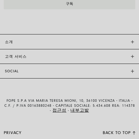
소개
고객 서비스
투자자 관계
FOPE BOUTIQUES
SOCIAL
고객 지원
부티크크찾기
문의하기
윤리 및 지속 가능성
INSTAGRAM
사이즈 가이드
브랜드 스토리
FACEBOOK
품질 보증
채용 정보
FOPE S.P.A VIA MARIA TERESA MIONI, 10, 36100 VICENZA - ITALIA -
YOUTUBE
배송 및 반품
C.F. / P.IVA 00163880248 - CAPITALE SOCIALE: 5.434.608 REA: 114378
접근성
내부고발
-
-
LINKEDIN
결제 방법
이용약관 및 판매조건
PRIVACY
BACK TO TOP