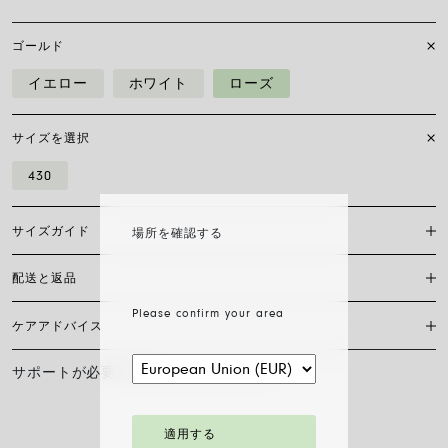
ゴールド
イエロー
ホワイト
ローズ
サイズを選択
430
サイズガイド
場所を確認する
配送と返品
ジュエリーをどのように身につけるかは、個人のスタイル、好み、着け
心地によって決まります。 もちろん、FOPEのジュエリーはどれも着け
Please confirm your area
心地抜群ですが、個々のデザインによってフィット感は異なります。 そ
ケアアドバイス
現在、日本国内においては当サイト内オンラインショッピングの対応は
のため、店頭でご試着いただけない場合は、サイズガイドをご参照くだ
サイズガイドのダウンロード
しておりません。
さい。
サポートが必要ですか？
お問い合わせ
FOPEジュエリーの輝きと美しさを長く保つために、化学製品や化粧品と
の接触を避け、寝る前やスポーツをする前にはイヤリング、ネックレ
ス、ブレスレット、指輪を外すことをお勧めします。 FOPEジュエリー
は、特別なお手入れ方法を必要としません。柔らかい乾いた布で表面を
適用する
拭くだけで十分です。 ダイヤモンドジュエリーは、水とマイルドソープ