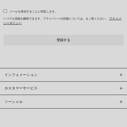
メールを受信することに同意します。
いつでも登録を解除できます。プライバシーの詳細については、をご覧ください。
プライバ
シーポリシー
インフォメーション
カスタマーサービス
FOPE BOUTIQUES
店舗検索
ソーシャル
カスタマーサポート
倫理とサステナビリティ
お問い合わせ
ブランド (概要)
INSTAGRAM
サイズガイド
採用情報
FACEBOOK
真正性および保証について
インベスター・リレーションズ