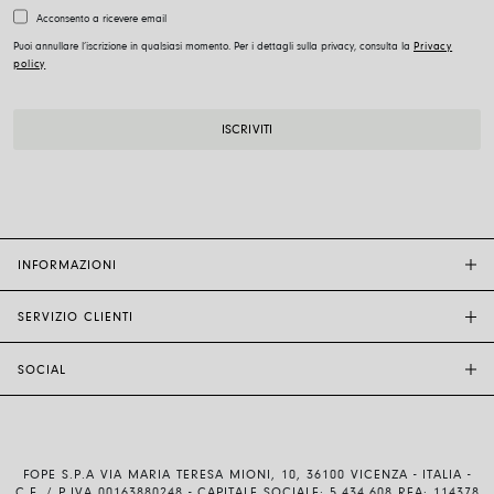
Acconsento a ricevere email
Puoi annullare l’iscrizione in qualsiasi momento. Per i dettagli sulla privacy, consulta la
Privacy
policy
INFORMAZIONI
SERVIZIO CLIENTI
BOUTIQUE FOPE
ALTRI RIVENDITORI
SOCIAL
ASSISTENZA CLIENTI
ETICA E SOSTENIBILITÀ
CONTATTACI
TECNOLOGIA E ARTIGIANALITÀ
INSTAGRAM
GUIDA ALLE TAGLIE
LAVORA CON NOI
FACEBOOK
AUTENTICITÀ E GARANZIA
INVESTOR RELATIONS
FOPE S.P.A VIA MARIA TERESA MIONI, 10, 36100 VICENZA - ITALIA -
YOUTUBE
SPEDIZIONI E RESI
C.F. / P.IVA 00163880248 - CAPITALE SOCIALE: 5.434.608 REA: 114378