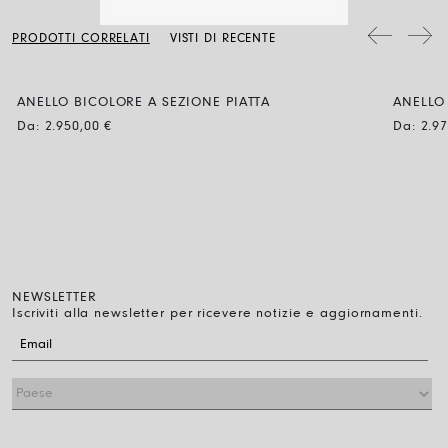
passare regolarmente sulla superficie un panno morbido e asciutto.
questo link.
I gioielli con diamanti si puliscono con acqua e sapone neutro, da
PRODOTTI CORRELATI
VISTI DI RECENTE
sciacquare e lasciare asciugare naturalmente all’aria.
ANELLO BICOLORE A SEZIONE PIATTA
ANELLO 
Da:
2.950,00
€
Da:
2.9
NEWSLETTER
Iscriviti alla newsletter per ricevere notizie e aggiornamenti.