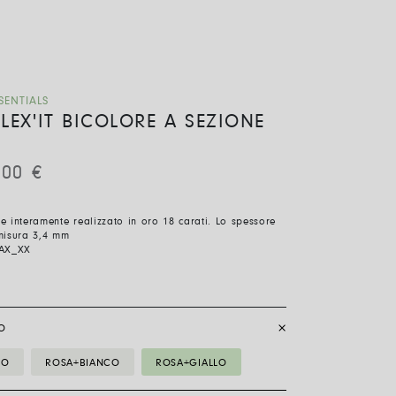
SENTIALS
LEX'IT BICOLORE A SEZIONE
,00
€
ile interamente realizzato in oro 18 carati. Lo spessore
misura 3,4 mm
AX_XX
O
CO
ROSA+BIANCO
ROSA+GIALLO