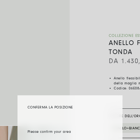
COLLEZIONE ES
ANELLO F
TONDA
DA
1.430
Anello flessib
della maglia 
Codice:
06E08
CONFERMA LA POSIZIONE
COLORE DELL'OR
GIALLO+BIAN
Please confirm your area