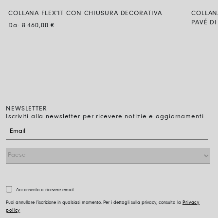
COLLANA FLEX'IT CON CHIUSURA DECORATIVA
COLLAN
PAVÉ D
Da:
8.460,00
€
NEWSLETTER
Iscriviti alla newsletter per ricevere notizie e aggiornamenti.
Acconsento a ricevere email
Puoi annullare l’iscrizione in qualsiasi momento. Per i dettagli sulla privacy, consulta la
Privacy
policy