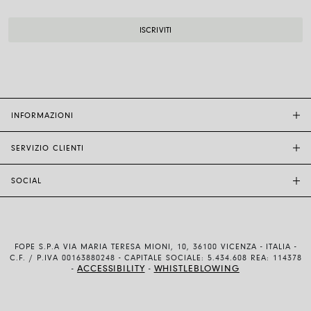
INFORMAZIONI
SERVIZIO CLIENTI
BOUTIQUE FOPE
ALTRI RIVENDITORI
SOCIAL
ASSISTENZA CLIENTI
ETICA E SOSTENIBILITÀ
CONTATTACI
TECNOLOGIA E ARTIGIANALITÀ
INSTAGRAM
GUIDA ALLE TAGLIE
LAVORA CON NOI
FACEBOOK
AUTENTICITÀ E GARANZIA
INVESTOR RELATIONS
FOPE S.P.A VIA MARIA TERESA MIONI, 10, 36100 VICENZA - ITALIA -
YOUTUBE
SPEDIZIONI E RESI
C.F. / P.IVA 00163880248 - CAPITALE SOCIALE: 5.434.608 REA: 114378
ACCESSIBILITY
WHISTLEBLOWING
-
-
LINKEDIN
METODI DI PAGAMENTO
CONDIZIONI D’USO E DI VENDITA