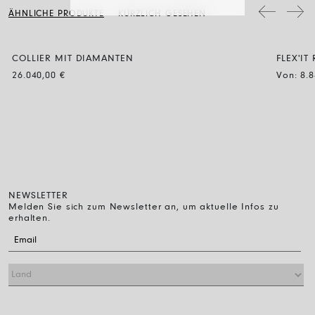
Schmuckstücke mit Diamanten werden mit Wasser und neutraler Seife
ÄHNLICHE PRODUKTE
KÜRZLICH GESEHEN
gereinigt, dann spült man sie ab und lässt sie einfach an der Luft
trocknen.
COLLIER MIT DIAMANTEN
FLEX'IT
26.040,00
€
Von:
8.
NEWSLETTER
Melden Sie sich zum Newsletter an, um aktuelle Infos zu
erhalten.