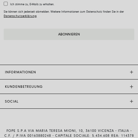
Ich stimme zu, E-Mails zu erhalten.
Sie können sich jederzeit abmelden. Weitere Informationen zum Datenschutz finden Sie in der
Datenschutzerklärung
INFORMATIONEN
KUNDENBETREUUNG
FOPE-BOUTIQUE
STORE LOCATOR
SOCIAL
KUNDENDIENST
ETHIK UND NACHHALTIGKEIT
KONTAKTE
TECHNOLOGIE UND KUNSTHANDWERK
INSTAGRAM
GRÖSSENFÜHRER
MIT UNS ARBEITEN
FACEBOOK
ECHTHEIT UND GARANTIE
INVESTOR RELATIONS
FOPE S.P.A VIA MARIA TERESA MIONI, 10, 36100 VICENZA - ITALIA -
YOUTUBE
VERSAND UND RÜCKSENDUNG
C.F. / P.IVA 00163880248 - CAPITALE SOCIALE: 5.434.608 REA: 114378