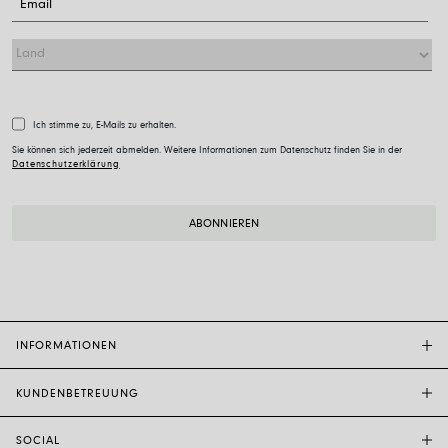
Ich stimme zu, E-Mails zu erhalten.
Sie können sich jederzeit abmelden. Weitere Informationen zum Datenschutz finden Sie in der
Datenschutzerklärung
INFORMATIONEN
KUNDENBETREUUNG
FOPE-BOUTIQUE
STORE LOCATOR
SOCIAL