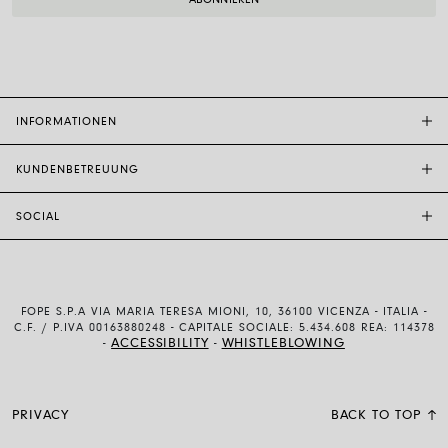
INFORMATIONEN
KUNDENBETREUUNG
FOPE-BOUTIQUE
STORE LOCATOR
SOCIAL
KUNDENDIENST
ETHIK UND NACHHALTIGKEIT
KONTAKTE
TECHNOLOGIE UND KUNSTHANDWERK
INSTAGRAM
GRÖSSENFÜHRER
MIT UNS ARBEITEN
FACEBOOK
ECHTHEIT UND GARANTIE
INVESTOR RELATIONS
FOPE S.P.A VIA MARIA TERESA MIONI, 10, 36100 VICENZA - ITALIA -
YOUTUBE
VERSAND UND RÜCKSENDUNG
C.F. / P.IVA 00163880248 - CAPITALE SOCIALE: 5.434.608 REA: 114378
ACCESSIBILITY
WHISTLEBLOWING
-
-
LINKEDIN
ZAHLUNSMETHODEN
ALLGEMEINE BEDINGUNGEN
PRIVACY
BACK TO TOP