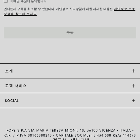
이메일 수신에 동의합니다.
언제든지 구독을 취소할 수 있습니다. 개인정보 처리방침에 대한 자세한 내용은
개인정보 보호
정책을 참조해 주세요
소개
고객 서비스
투자자 관계
FOPE BOUTIQUES
SOCIAL
고객 지원
부티크크찾기
문의하기
윤리 및 지속 가능성
INSTAGRAM
사이즈 가이드
브랜드 스토리
FACEBOOK
품질 보증
채용 정보
FOPE S.P.A VIA MARIA TERESA MIONI, 10, 36100 VICENZA - ITALIA -
YOUTUBE
배송 및 반품
C.F. / P.IVA 00163880248 - CAPITALE SOCIALE: 5.434.608 REA: 114378