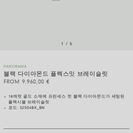
/
1
5
PANORAMA
블랙 다이아몬드 플렉스잇 브레이슬릿
FROM
9.960,00
€
18캐럿 골드 소재에 프린세스 컷 블랙 다이아몬드가 세팅된
플렉시블 브레이슬릿
코드:
52504BX_BN