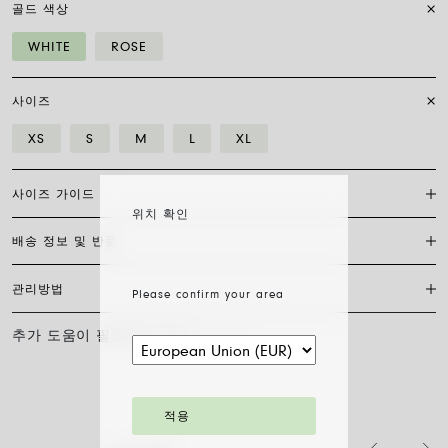
골드 색상
WHITE
ROSE
사이즈
XS
S
M
L
XL
사이즈 가이드
위치 확인
배송 정보 및 반품
플렉시트 브레이슬릿은 특허받은 포페의 독점 제품으로, 18캐럿 금으로
완전히 제작되어 신축성이 있어 걸쇠가 필요하지 않습니다. 적합한 사이
즈를 찾으려면 손목 둘레를 측정하기만 하면 됩니다. 줄자나 실, 종이 조
관리방법
Please confirm your area
FedEx를 통한 배송은 무료이며, 결제 완료일로부터 7~20일 이내에 배송
각을 사용해 측정한 후 자로 길이를 재고 아래 표와 비교하세요.
됩니다. 모든 주얼리는 FOPE 오리지널 패키지에 포장되어 발송됩니다.
주문 준비 소요 일수를 확인하려면 소재와 사이즈를 선택해 주세요.
추가 도움이 필요하신가요?
문의하기
사이즈
XS
S
M
L
XL
FOPE 주얼리의 광택과 아름다움을 오래도록 유지하기 위해 화학 제품이
나 화장품과의 접촉을 피하시고, 취침 전이나 운동 전에는 귀걸이, 목걸
주문 상품 수령 후 14영업일 이내에 구매한 주얼리의 반품을 요청하실
손목 둘레 (cm)
15
16
17
18
19
이, 팔찌, 반지를 반드시 벗어주시기 바랍니다. FOPE 주얼리는 특별한
수 있습니다. 해당 링크의 절차를 따라 주십시오.
세척 방법이 필요하지 않습니다. 부드러운 마른 천으로 표면을 닦아주시
기만 하면 됩니다. 다이아몬드 주얼리는 물과 순한 비누로 세척한 후 헹
팔찌 직경은 최대 30%까지 확장 가능하며 유연성 덕분에 착용이 간편합
적용
구어 자연 건조시켜 주십시오.
니다: 손가락 위로 말아 올려 손목까지 내리기만 하면 됩니다. 그게 전부
입니다.