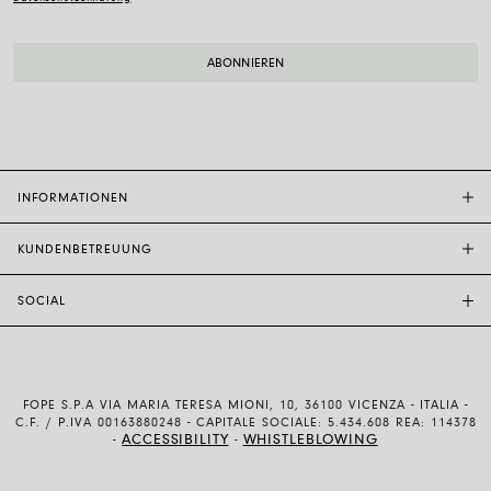
INFORMATIONEN
KUNDENBETREUUNG
FOPE-BOUTIQUE
STORE LOCATOR
SOCIAL
KUNDENDIENST
ETHIK UND NACHHALTIGKEIT
KONTAKTE
TECHNOLOGIE UND KUNSTHANDWERK
INSTAGRAM
GRÖSSENFÜHRER
MIT UNS ARBEITEN
FACEBOOK
ECHTHEIT UND GARANTIE
INVESTOR RELATIONS
FOPE S.P.A VIA MARIA TERESA MIONI, 10, 36100 VICENZA - ITALIA -
YOUTUBE
VERSAND UND RÜCKSENDUNG
C.F. / P.IVA 00163880248 - CAPITALE SOCIALE: 5.434.608 REA: 114378
ACCESSIBILITY
WHISTLEBLOWING
-
-
LINKEDIN
ZAHLUNSMETHODEN
ALLGEMEINE BEDINGUNGEN