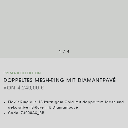
/
1
4
PRIMA KOLLEKTION
DOPPELTES MESH-RING MIT DIAMANTPAVÉ
VON
4.240,00
€
Flex’it-Ring aus 18-karätigem Gold mit doppeltem Mesh und
dekorativer Brücke mit Diamantpavé
Code:
74008AX_BB