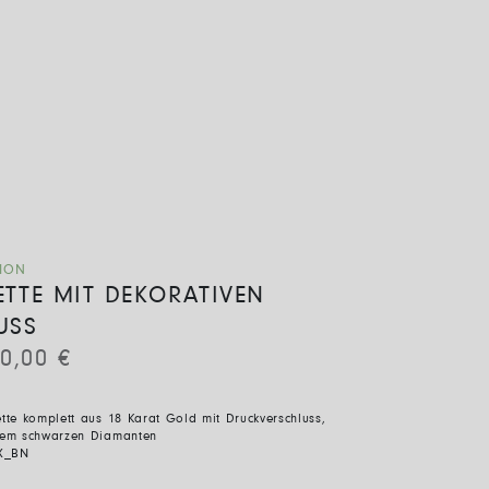
TION
KETTE MIT DEKORATIVEN
USS
80,00
€
ette komplett aus 18 Karat Gold mit Druckverschluss,
inem schwarzen Diamanten
X_BN