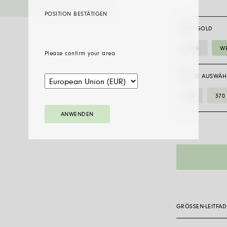
POSITION BESTÄTIGEN
FARBE GOLD
GELB
WE
Please confirm your area
GRÖSSE AUSWÄH
340
370
ANWENDEN
GRÖSSEN-LEITFA