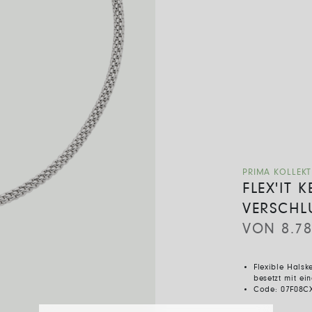
PRIMA KOLLEK
FLEX'IT 
VERSCHL
VON
8.7
Flexible Halsk
besetzt mit e
Code:
07F08C