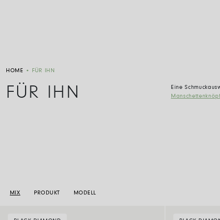
HOME
•
FÜR IHN
FÜR IHN
Eine Schmuckausw
Manschettenknöp
MIX
PRODUKT
MODELL