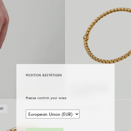
POSITION BESTÄTIGEN
FLEXT’IT ARMBAND MIT
SCHWARZEM DIAMANT-
PAVÈBESATZ
Please confirm your area
ND
BLACK DIAMOND