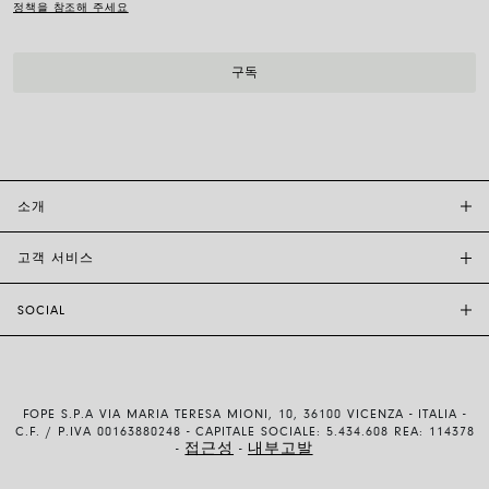
정책을 참조해 주세요
소개
고객 서비스
투자자 관계
FOPE BOUTIQUES
SOCIAL
고객 지원
부티크크찾기
문의하기
윤리 및 지속 가능성
INSTAGRAM
사이즈 가이드
브랜드 스토리
FACEBOOK
품질 보증
채용 정보
FOPE S.P.A VIA MARIA TERESA MIONI, 10, 36100 VICENZA - ITALIA -
YOUTUBE
배송 및 반품
C.F. / P.IVA 00163880248 - CAPITALE SOCIALE: 5.434.608 REA: 114378
접근성
내부고발
-
-
LINKEDIN
결제 방법
이용약관 및 판매조건