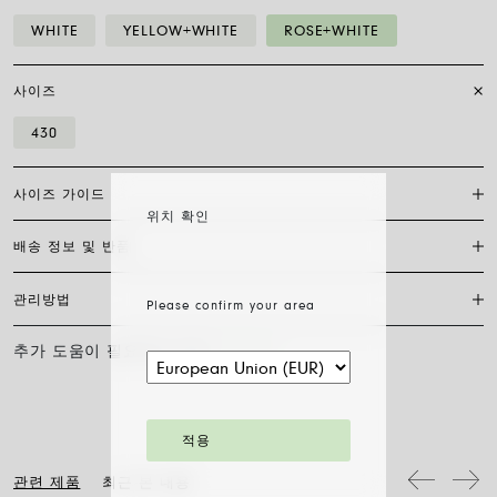
WHITE
YELLOW+WHITE
ROSE+WHITE
사이즈
430
사이즈 가이드
위치 확인
배송 정보 및 반품
보석류 착용법은 개인의 스타일, 취향 및 편안함에 따라 달라집니다. 물
론 모든 FOPE 보석류는 특히 편안하게 착용할 수 있지만, 디자인에 따라
착용감이 다를 수 있습니다. 따라서 매장에서 직접 착용해 볼 수 없는 경
관리방법
Please confirm your area
FedEx를 통한 배송은 무료이며, 결제 완료일로부터 7~20일 이내에 배송
우, 저희 사이즈 가이드를 참고하시기 바랍니다.
됩니다. 모든 주얼리는 FOPE 오리지널 패키지에 포장되어 발송됩니다.
사이즈 가이드 다운로드
주문 준비 소요 일수를 확인하려면 소재와 사이즈를 선택해 주세요.
추가 도움이 필요하신가요?
문의하기
FOPE 주얼리의 광택과 아름다움을 오래도록 유지하기 위해 화학 제품이
나 화장품과의 접촉을 피하시고, 취침 전이나 운동 전에는 귀걸이, 목걸
주문 상품 수령 후 14영업일 이내에 구매한 주얼리의 반품을 요청하실
이, 팔찌, 반지를 반드시 벗어주시기 바랍니다. FOPE 주얼리는 특별한
수 있습니다. 해당 링크의 절차를 따라 주십시오.
세척 방법이 필요하지 않습니다. 부드러운 마른 천으로 표면을 닦아주시
기만 하면 됩니다. 다이아몬드 주얼리는 물과 순한 비누로 세척한 후 헹
적용
구어 자연 건조시켜 주십시오.
관련 제품
최근 본 내용