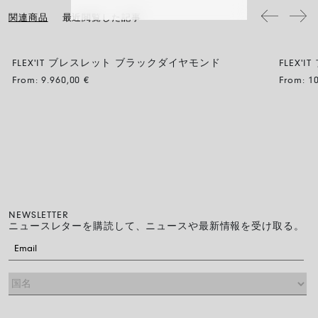
流れるようにそっと滑らせるだけで、スムーズに装着できます。
関連商品
最近閲覧した記事
FLEX'IT ブレスレット ブラックダイヤモンド
FLEX'
BLACK DIAMOND
From:
9.960,00
€
From:
1
NEWSLETTER
ニュースレターを購読して、ニュースや最新情報を受け取る。