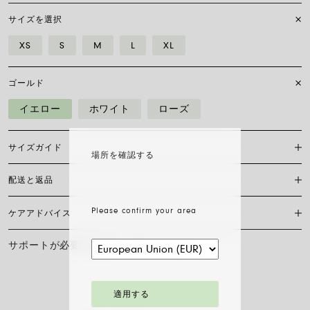
サイズを選択
XS
S
M
L
XL
ゴールド
イエロー
ホワイト
ローズ
サイズガイド
場所を確認する
配送と返品
Flex’itブレスレットは特許を取得したフォープ独自のもので、18カラッ
トゴールドのみで作られており、伸縮自在のため留め具は必要ありませ
ん。 正しいサイズを見つけるには、手首の周囲を測る必要があります。
Please confirm your area
ケアアドバイス
現在、日本国内においては当サイト内オンラインショッピングの対応は
巻き尺、糸、または短冊を使い、定規に当てて測り、下の表と比較して
しておりません。
ください。
サポートが必要ですか？
お問い合わせ
FOPEジュエリーの輝きと美しさを長く保つために、化学製品や化粧品と
サイズ
XS
S
M
L
XL
の接触を避け、寝る前やスポーツをする前にはイヤリング、ネックレ
ス、ブレスレット、指輪を外すことをお勧めします。 FOPEジュエリー
手首の長さ cm
15
16
17
18
19
は、特別なお手入れ方法を必要としません。柔らかい乾いた布で表面を
適用する
拭くだけで十分です。 ダイヤモンドジュエリーは、水とマイルドソープ
で洗浄し、すすいで自然乾燥させてください。
ブレスレットの直径は最大30%拡大可能：指先から手首へ、チェーンを