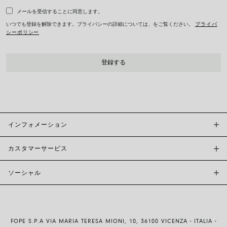
メールを受信することに同意します。
いつでも登録を解除できます。プライバシーの詳細については、をご覧ください。
プライバ
シーポリシー
インフォメーション
カスタマーサービス
FOPE BOUTIQUES
店舗検索
ソーシャル
カスタマーサポート
倫理とサステナビリティ
お問い合わせ
ブランド (概要)
INSTAGRAM
サイズガイド
採用情報
FACEBOOK
真正性および保証について
インベスター・リレーションズ
FOPE S.P.A VIA MARIA TERESA MIONI, 10, 36100 VICENZA - ITALIA -