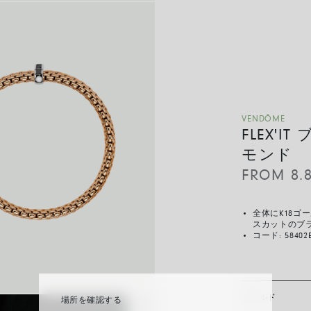
VENDÔME
FLEX'
モンド
FROM
8.
全体にK18
スカットのブ
コード:
58402
ゴールド
場所を確認する