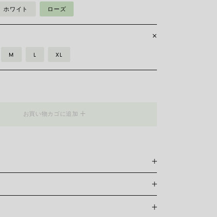
ホワイト
ローズ
M
L
XL
__Flex'it
お買い物カゴに追加
スレットは特許を取得したフォープ独自のもので、18カラットゴ
れており、伸縮自在のため留め具は必要ありません。 正
けるには、手首の周囲を測る必要があります。 巻き尺、
使い、定規に当てて測り、下の表と比較してください。
おいては当サイト内オンラインショッピングの対応はして