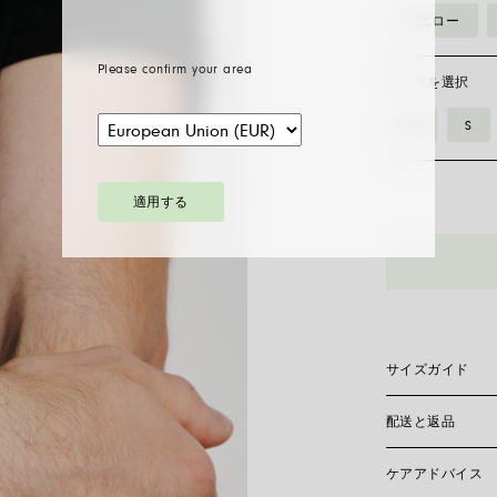
イエロー
Please confirm your area
サイズを選択
XS
S
適用する
58402BX_BN
ブ
レ
ス
レ
ッ
サイズガイド
ト
ブ
配送と返品
Flex’itブレ
ラ
ールドのみで作ら
しいサイズを見つ
ッ
ケアアドバイス
糸、または短冊を
現在、日本国内に
ク