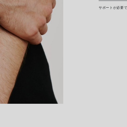
おりません。
ダ
サイズ
サポートが必要
FOPEジュエリ
イ
接触を避け、寝る
手首の長さ cm
スレット、指輪を
ヤ
手入れ方法を必要
モ
す。 ダイヤモン
ブレスレットの直
自然乾燥させてく
るようにそっと滑
ン
ド
個