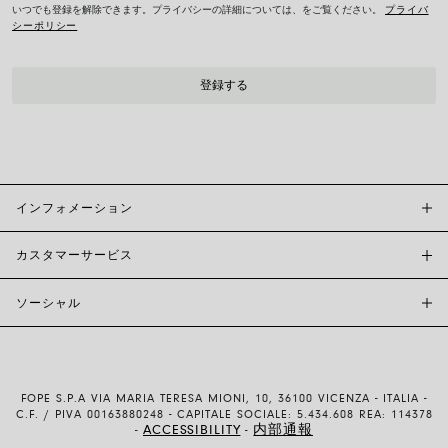
いつでも登録を解除できます。プライバシーの詳細については、をご覧ください。
プライバ
シーポリシー
インフォメーション
カスタマーサービス
FOPE BOUTIQUES
店舗検索
ソーシャル
カスタマーサポート
倫理とサステナビリティ
お問い合わせ
ブランド (概要)
INSTAGRAM
サイズガイド
採用情報
FACEBOOK
真正性および保証について
インベスター・リレーションズ
FOPE S.P.A VIA MARIA TERESA MIONI, 10, 36100 VICENZA - ITALIA -
YOUTUBE
配送・返品
C.F. / PIVA 00163880248 - CAPITALE SOCIALE: 5.434.608 REA: 114378
ACCESSIBILITY
内部通報
-
-
LINKEDIN
お支払い方法