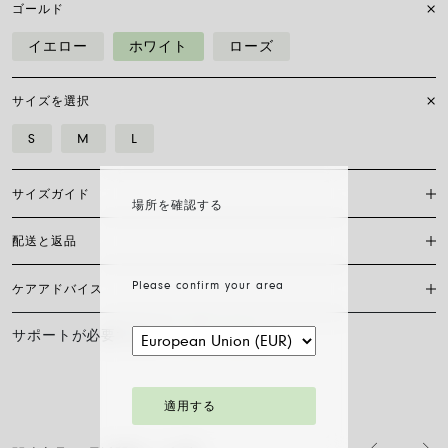
ゴールド
イエロー
ホワイト
ローズ
サイズを選択
S
M
L
サイズガイド
場所を確認する
配送と返品
Flex’itリングは、その名の由来であるブレスレットと同様、柔軟性をコ
ンセプトにしています。 そのため、リングを別の指に着けることがで
き、一日中どんな時でも快適に過ごすことができます。
Please confirm your area
ケアアドバイス
現在、日本国内においては当サイト内オンラインショッピングの対応は
しておりません。
サイズ
S
M
L
サポートが必要ですか？
お問い合わせ
FOPEジュエリーの輝きと美しさを長く保つために、化学製品や化粧品と
リングサイズ
10 – 13
14 – 17
18 – 21
の接触を避け、寝る前やスポーツをする前にはイヤリング、ネックレ
ス、ブレスレット、指輪を外すことをお勧めします。 FOPEジュエリー
は、特別なお手入れ方法を必要としません。柔らかい乾いた布で表面を
自分にぴったりのリングを選ぶために、Flex’itのリングはゆとりのある
適用する
拭くだけで十分です。 ダイヤモンドジュエリーは、水とマイルドソープ
フィット感なので、2つのサイズのどちらを選ぶか迷ったら、小さい方を
で洗浄し、すすいで自然乾燥させてください。
選んでください。