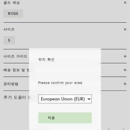
골드 색상
ROSE
사이즈
S
사이즈 가이드
위치 확인
배송 정보 및 반품
플렉시트 브레이슬릿은 특허받은 포페의 독점 제품으로, 18캐럿 금으로
완전히 제작되어 신축성이 있어 걸쇠가 필요하지 않습니다. 적합한 사이
즈를 찾으려면 손목 둘레를 측정하기만 하면 됩니다. 줄자나 실, 종이 조
Please confirm your area
관리방법
FedEx를 통한 배송은 무료이며, 결제 완료일로부터 7~20일 이내에 배송
각을 사용해 측정한 후 자로 길이를 재고 아래 표와 비교하세요.
됩니다. 모든 주얼리는 FOPE 오리지널 패키지에 포장되어 발송됩니다.
주문 준비 소요 일수를 확인하려면 소재와 사이즈를 선택해 주세요.
추가 도움이 필요하신가요?
문의하기
사이즈
XS
S
M
L
XL
FOPE 주얼리의 광택과 아름다움을 오래도록 유지하기 위해 화학 제품이
나 화장품과의 접촉을 피하시고, 취침 전이나 운동 전에는 귀걸이, 목걸
주문 상품 수령 후 14영업일 이내에 구매한 주얼리의 반품을 요청하실
손목 둘레 (cm)
15
16
17
18
19
이, 팔찌, 반지를 반드시 벗어주시기 바랍니다. FOPE 주얼리는 특별한
수 있습니다. 해당 링크의 절차를 따라 주십시오.
세척 방법이 필요하지 않습니다. 부드러운 마른 천으로 표면을 닦아주시
적용
기만 하면 됩니다. 다이아몬드 주얼리는 물과 순한 비누로 세척한 후 헹
팔찌 직경은 최대 30%까지 확장 가능하며 유연성 덕분에 착용이 간편합
구어 자연 건조시켜 주십시오.
니다: 손가락 위로 말아 올려 손목까지 내리기만 하면 됩니다. 그게 전부
입니다.