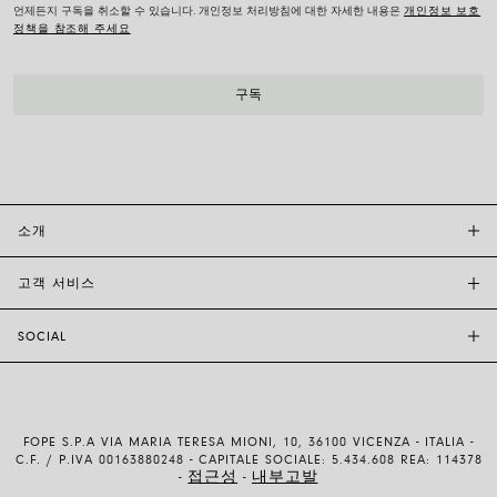
언제든지 구독을 취소할 수 있습니다. 개인정보 처리방침에 대한 자세한 내용은
개인정보 보호
정책을 참조해 주세요
소개
고객 서비스
투자자 관계
FOPE BOUTIQUES
SOCIAL
고객 지원
부티크크찾기
문의하기
윤리 및 지속 가능성
INSTAGRAM
사이즈 가이드
브랜드 스토리
FACEBOOK
품질 보증
채용 정보
FOPE S.P.A VIA MARIA TERESA MIONI, 10, 36100 VICENZA - ITALIA -
YOUTUBE
배송 및 반품
C.F. / P.IVA 00163880248 - CAPITALE SOCIALE: 5.434.608 REA: 114378
접근성
내부고발
-
-
LINKEDIN
결제 방법