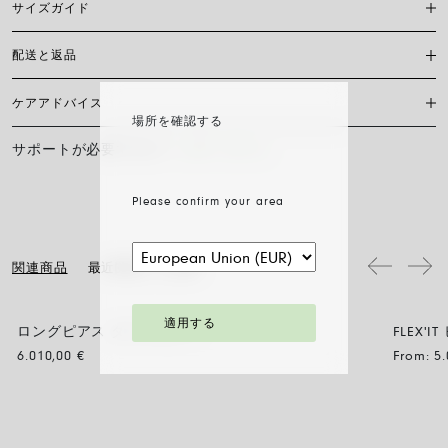
サイズガイド
配送と返品
ジュエリーをどのように身につけるかは、個人のスタイル、好み、着け
心地によって決まります。 もちろん、FOPEのジュエリーはどれも着け
心地抜群ですが、個々のデザインによってフィット感は異なります。 そ
ケアアドバイス
現在、日本国内においては当サイト内オンラインショッピングの対応は
のため、店頭でご試着いただけない場合は、サイズガイドをご参照くだ
場所を確認する
サイズガイドのダウンロード
しておりません。
さい。
サポートが必要ですか？
お問い合わせ
FOPEジュエリーの輝きと美しさを長く保つために、化学製品や化粧品と
の接触を避け、寝る前やスポーツをする前にはイヤリング、ネックレ
ス、ブレスレット、指輪を外すことをお勧めします。 FOPEジュエリー
Please confirm your area
は、特別なお手入れ方法を必要としません。柔らかい乾いた布で表面を
拭くだけで十分です。 ダイヤモンドジュエリーは、水とマイルドソープ
で洗浄し、すすいで自然乾燥させてください。
関連商品
最近閲覧した記事
適用する
ロングピアス ダイヤモンド
FLEX
6.010,00
€
From:
5