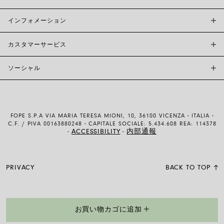
インフォメーション
カスタマーサービス
FOPE BOUTIQUES
店舗検索
ソーシャル
カスタマーサポート
倫理とサステナビリティ
お問い合わせ
ブランド (概要)
INSTAGRAM
サイズガイド
採用情報
FACEBOOK
真正性および保証について
インベスター・リレーションズ
FOPE S.P.A VIA MARIA TERESA MIONI, 10, 36100 VICENZA - ITALIA -
YOUTUBE
配送・返品
C.F. / PIVA 00163880248 - CAPITALE SOCIALE: 5.434.608 REA: 114378
ACCESSIBILITY
内部通報
-
-
LINKEDIN
お支払い方法
使用および販売条件
PRIVACY
BACK TO TOP
89403OX_PB__
ダ
お買い物カゴに追加
イ