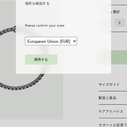
場所を確認する
サイズを選択
XS
S
Please confirm your area
適用する
サイズガイド
配送と返品
Flex’itブレ
ールドのみで作ら
しいサイズを見つ
ケアアドバイス
糸、または短冊を
現在、日本国内に
おりません。
サイズ
サポートが必要
FOPEジュエリ