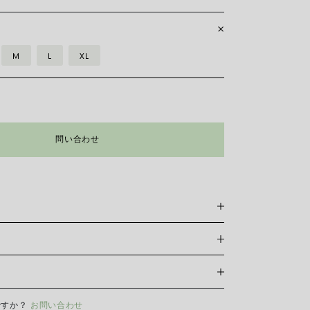
M
L
XL
問い合わせ
スレットは特許を取得したフォープ独自のもので、18カラットゴ
れており、伸縮自在のため留め具は必要ありません。 正
けるには、手首の周囲を測る必要があります。 巻き尺、
使い、定規に当てて測り、下の表と比較してください。
おいては当サイト内オンラインショッピングの対応はして
XS
S
M
L
XL
ですか？
お問い合わせ
ーの輝きと美しさを長く保つために、化学製品や化粧品との