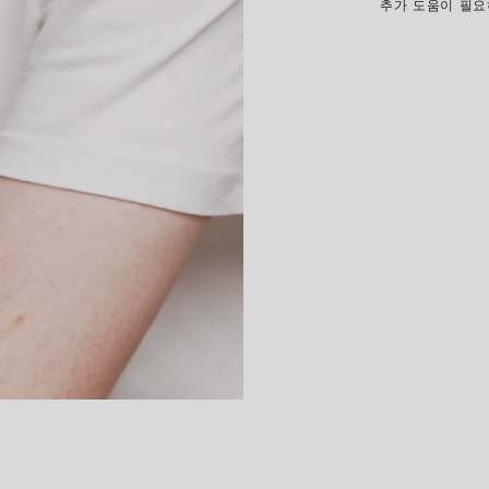
추가 도움이 필
FOPE 주얼리의
리
주문 상품 수령 
화장품과의 접촉을
습니다. 해당 링
찌, 반지를 반드시
스
이 필요하지 않습
수
니다. 다이아몬드
켜 주십시오.
량