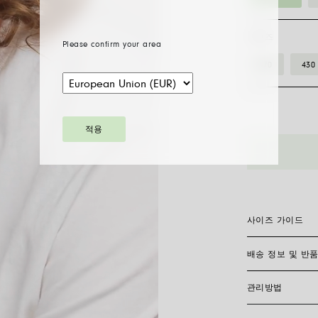
사이즈
Please confirm your area
370
430
89103CX_B
적용
__
화
이
트
다
사이즈 가이드
이
아
배송 정보 및 반
보석류 착용법은 
몬
모든 FOPE 보석
감이 다를 수 있습
드
관리방법
사이즈 가이드를 
FedEx를 통한 
네
다. 모든 주얼리는
사이즈 가이드 
비 소요 일수를 
크