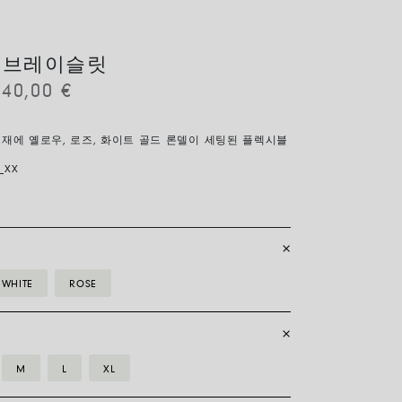
 브레이슬릿
040,00
€
소재에 옐로우, 로즈, 화이트 골드 론델이 세팅된 플렉시블
_XX
WHITE
ROSE
M
L
XL