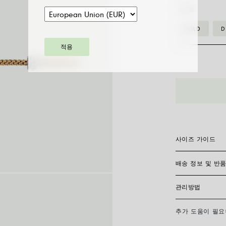
스타일
GOLD
D
적용
74408BX_X
__
플
렉
스
잇
사이즈 가이드
브
레
배송 정보 및 반
플렉시트 브레이슬
이
전히 제작되어 신
찾으려면 손목 둘
슬
관리방법
용해 측정한 후 
FedEx를 통한 
릿
다. 모든 주얼리는
비 소요 일수를 
수
사이즈
추가 도움이 필
FOPE 주얼리의
량
주문 상품 수령 
화장품과의 접촉을
손목 둘레 (cm)