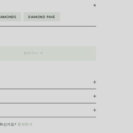
IAMONDS
DIAMOND PAVÈ
X
장바구니
품
릿은 특허받은 포페의 독점 제품으로, 18캐럿 금으로 완
축성이 있어 걸쇠가 필요하지 않습니다. 적합한 사이즈를
레를 측정하기만 하면 됩니다. 줄자나 실, 종이 조각을 사
자로 길이를 재고 아래 표와 비교하세요.
배송은 무료이며, 결제 완료일로부터 7~20일 이내에 배송됩니
 FOPE 오리지널 패키지에 포장되어 발송됩니다. 주문 준
확인하려면 소재와 사이즈를 선택해 주세요.
XS
S
M
L
XL
요하신가요?
문의하기
 광택과 아름다움을 오래도록 유지하기 위해 화학 제품이나
후 14영업일 이내에 구매한 주얼리의 반품을 요청하실 수 있
 피하시고, 취침 전이나 운동 전에는 귀걸이, 목걸이, 팔
15
16
17
18
19