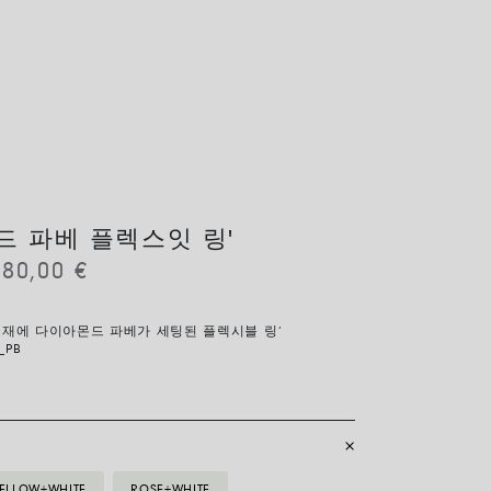
 파베 플렉스잇 링'
780,00
€
소재에 다이아몬드 파베가 세팅된 플렉시블 링‘
_PB
ELLOW+WHITE
ROSE+WHITE