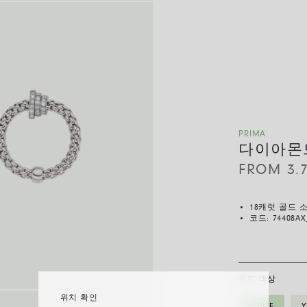
PRIMA
다이아몬드
FROM
3.
18캐럿 골드 
코드:
74408AX
골드 색상
위치 확인
WHITE
Y