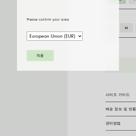
사이즈
Please confirm your area
S
M
74408AX_P
적용
__
다
이
아
몬
사이즈 가이드
드
파
배송 정보 및 반
플렉시트 링은 이
베
링이 적응력이 뛰
떤 활동을 하든 
플
관리방법
FedEx를 통한 
렉
다. 모든 주얼리는
사이즈
비 소요 일수를 
스