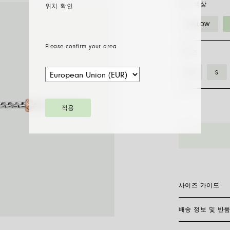
골드 색상
위치 확인
YELLOW
Please confirm your area
사이즈
XS
S
적용
73101BX_BB
__
롬
버
스
다
사이즈 가이드
이
아
배송 정보 및 반
플렉시트 브레이슬
몬
전히 제작되어 신
찾으려면 손목 둘
드