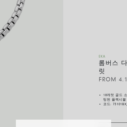
EKA
롬버스 
릿
FROM
4.
18캐럿 골드 
팅된 플렉시블
코드:
73101BX