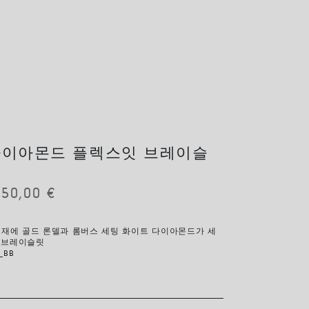
다이아몬드 플렉스잇 브레이슬
150,00
€
소재에 골드 론델과 롬버스 세팅 화이트 다이아몬드가 세
 브레이슬릿
_BB