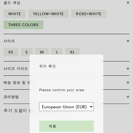
골드 색상
WHITE
YELLOW+WHITE
ROSE+WHITE
THREE COLORS
사이즈
XS
S
M
L
XL
위치 확인
사이즈 가이드
배송 정보 및 반품
포프 클라스프 브레이슬릿은 체인 디자인과 조화를 이루는 작은 랍스터
클라스프를 특징으로 합니다. 표준 사이즈(19)는 일반적으로 모든 손목
Please confirm your area
에 맞습니다. 특별한 요청 사항이 있으시면 저희에게 연락해 주십시오.
관리방법
FedEx를 통한 배송은 무료이며, 결제 완료일로부터 7~20일 이내에 배송
됩니다. 모든 주얼리는 FOPE 오리지널 패키지에 포장되어 발송됩니다.
주문 준비 소요 일수를 확인하려면 소재와 사이즈를 선택해 주세요.
추가 도움이 필요하신가요?
문의하기
FOPE 주얼리의 광택과 아름다움을 오래도록 유지하기 위해 화학 제품이
나 화장품과의 접촉을 피하시고, 취침 전이나 운동 전에는 귀걸이, 목걸
주문 상품 수령 후 14영업일 이내에 구매한 주얼리의 반품을 요청하실
이, 팔찌, 반지를 반드시 벗어주시기 바랍니다. FOPE 주얼리는 특별한
수 있습니다. 해당 링크의 절차를 따라 주십시오.
적용
세척 방법이 필요하지 않습니다. 부드러운 마른 천으로 표면을 닦아주시
기만 하면 됩니다. 다이아몬드 주얼리는 물과 순한 비누로 세척한 후 헹