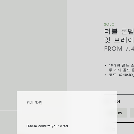
SOLO
더블 론델
잇 브레
FROM
7.
18캐럿 골드
두 개의 골드
코드:
62406BX
골드 색상
위치 확인
YELLOW
Please confirm your area
사이즈