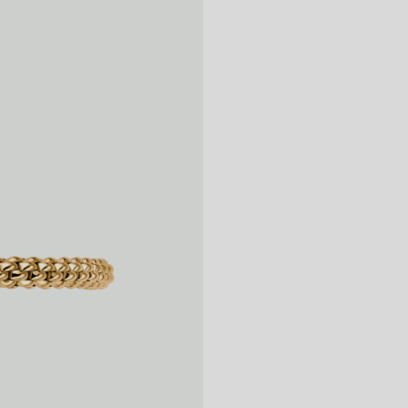
베
니다. 다이아몬드
팔찌 직경은 최대
켜 주십시오.
다: 손가락 위로
플
다.
렉
스
잇
브
레
이
슬
릿
수
량