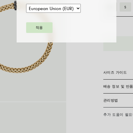
XS
S
적용
62406BX_P
__
더
블
론
델
사이즈 가이드
블
랙
배송 정보 및 반
플렉시트 브레이슬
다
전히 제작되어 신
찾으려면 손목 둘
이
관리방법
용해 측정한 후 
FedEx를 통한 
아
다. 모든 주얼리는
비 소요 일수를 
몬
사이즈
추가 도움이 필
FOPE 주얼리의
드
주문 상품 수령 
화장품과의 접촉을
손목 둘레 (cm)
습니다. 해당 링
찌, 반지를 반드시
파
이 필요하지 않습