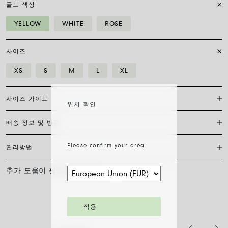
골드 색상
YELLOW
WHITE
ROSE
사이즈
XS
S
M
L
XL
사이즈 가이드
위치 확인
배송 정보 및 반품
플렉시트 브레이슬릿은 특허받은 포페의 독점 제품으로, 18캐럿 금으로
완전히 제작되어 신축성이 있어 걸쇠가 필요하지 않습니다. 적합한 사이
즈를 찾으려면 손목 둘레를 측정하기만 하면 됩니다. 줄자나 실, 종이 조
Please confirm your area
관리방법
FedEx를 통한 배송은 무료이며, 결제 완료일로부터 7~20일 이내에 배송
각을 사용해 측정한 후 자로 길이를 재고 아래 표와 비교하세요.
됩니다. 모든 주얼리는 FOPE 오리지널 패키지에 포장되어 발송됩니다.
주문 준비 소요 일수를 확인하려면 소재와 사이즈를 선택해 주세요.
추가 도움이 필요하신가요?
문의하기
사이즈
XS
S
M
L
XL
FOPE 주얼리의 광택과 아름다움을 오래도록 유지하기 위해 화학 제품이
나 화장품과의 접촉을 피하시고, 취침 전이나 운동 전에는 귀걸이, 목걸
주문 상품 수령 후 14영업일 이내에 구매한 주얼리의 반품을 요청하실
손목 둘레 (cm)
15
16
17
18
19
이, 팔찌, 반지를 반드시 벗어주시기 바랍니다. FOPE 주얼리는 특별한
수 있습니다. 해당 링크의 절차를 따라 주십시오.
세척 방법이 필요하지 않습니다. 부드러운 마른 천으로 표면을 닦아주시
적용
기만 하면 됩니다. 다이아몬드 주얼리는 물과 순한 비누로 세척한 후 헹
팔찌 직경은 최대 30%까지 확장 가능하며 유연성 덕분에 착용이 간편합
구어 자연 건조시켜 주십시오.
니다: 손가락 위로 말아 올려 손목까지 내리기만 하면 됩니다. 그게 전부
입니다.