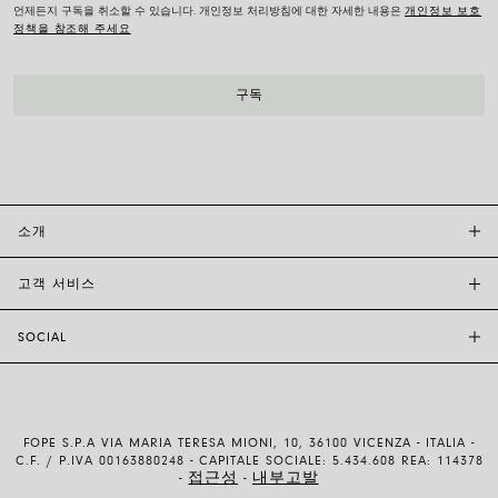
언제든지 구독을 취소할 수 있습니다. 개인정보 처리방침에 대한 자세한 내용은
개인정보 보호
정책을 참조해 주세요
소개
고객 서비스
투자자 관계
FOPE BOUTIQUES
SOCIAL
고객 지원
부티크크찾기
문의하기
윤리 및 지속 가능성
INSTAGRAM
사이즈 가이드
브랜드 스토리
FACEBOOK
품질 보증
채용 정보
FOPE S.P.A VIA MARIA TERESA MIONI, 10, 36100 VICENZA - ITALIA -
YOUTUBE
배송 및 반품
C.F. / P.IVA 00163880248 - CAPITALE SOCIALE: 5.434.608 REA: 114378
접근성
내부고발
-
-
LINKEDIN
결제 방법