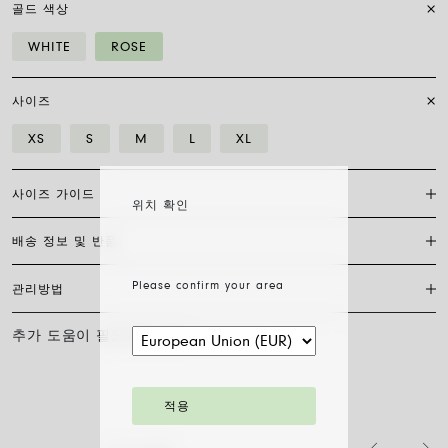
골드 색상
WHITE
ROSE
사이즈
XS
S
M
L
XL
사이즈 가이드
위치 확인
배송 정보 및 반품
플렉시트 브레이슬릿은 특허받은 포페의 독점 제품으로, 18캐럿 금으로
완전히 제작되어 신축성이 있어 걸쇠가 필요하지 않습니다. 적합한 사이
즈를 찾으려면 손목 둘레를 측정하기만 하면 됩니다. 줄자나 실, 종이 조
Please confirm your area
관리방법
FedEx를 통한 배송은 무료이며, 결제 완료일로부터 7~20일 이내에 배송
각을 사용해 측정한 후 자로 길이를 재고 아래 표와 비교하세요.
됩니다. 모든 주얼리는 FOPE 오리지널 패키지에 포장되어 발송됩니다.
주문 준비 소요 일수를 확인하려면 소재와 사이즈를 선택해 주세요.
추가 도움이 필요하신가요?
문의하기
사이즈
XS
S
M
L
XL
FOPE 주얼리의 광택과 아름다움을 오래도록 유지하기 위해 화학 제품이
나 화장품과의 접촉을 피하시고, 취침 전이나 운동 전에는 귀걸이, 목걸
주문 상품 수령 후 14영업일 이내에 구매한 주얼리의 반품을 요청하실
손목 둘레 (cm)
15
16
17
18
19
이, 팔찌, 반지를 반드시 벗어주시기 바랍니다. FOPE 주얼리는 특별한
수 있습니다. 해당 링크의 절차를 따라 주십시오.
세척 방법이 필요하지 않습니다. 부드러운 마른 천으로 표면을 닦아주시
적용
기만 하면 됩니다. 다이아몬드 주얼리는 물과 순한 비누로 세척한 후 헹
팔찌 직경은 최대 30%까지 확장 가능하며 유연성 덕분에 착용이 간편합
구어 자연 건조시켜 주십시오.
니다: 손가락 위로 말아 올려 손목까지 내리기만 하면 됩니다. 그게 전부
입니다.