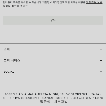
언제든지 구독을 취소할 수 있습니다. 개인정보 처리방침에 대한 자세한 내용은
개인정보 보호
정책을 참조해 주세요
소개
고객 서비스
투자자 관계
FOPE BOUTIQUES
SOCIAL
고객 지원
부티크크찾기
문의하기
윤리 및 지속 가능성
INSTAGRAM
사이즈 가이드
브랜드 스토리
FACEBOOK
품질 보증
채용 정보
FOPE S.P.A VIA MARIA TERESA MIONI, 10, 36100 VICENZA - ITALIA -
YOUTUBE
배송 및 반품
C.F. / P.IVA 00163880248 - CAPITALE SOCIALE: 5.434.608 REA: 114378
접근성
내부고발
-
-
LINKEDIN
결제 방법