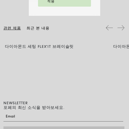
나 화장품과의 접촉을 피하시고, 취침 전이나 운동 전에는 귀걸이, 목걸
주문 상품 수령 후 14영업일 이내에 구매한 주얼리의 반품을 요청하실
적용
손목 둘레 (cm)
15
16
17
18
19
이, 팔찌, 반지를 반드시 벗어주시기 바랍니다. FOPE 주얼리는 특별한
수 있습니다. 해당 링크의 절차를 따라 주십시오.
세척 방법이 필요하지 않습니다. 부드러운 마른 천으로 표면을 닦아주시
기만 하면 됩니다. 다이아몬드 주얼리는 물과 순한 비누로 세척한 후 헹
팔찌 직경은 최대 30%까지 확장 가능하며 유연성 덕분에 착용이 간편합
구어 자연 건조시켜 주십시오.
니다: 손가락 위로 말아 올려 손목까지 내리기만 하면 됩니다. 그게 전부
입니다.
관련 제품
최근 본 내용
다이아몬드 세팅 FLEX'IT 브레이슬릿
다이아몬드
NEWSLETTER
포페의 최신 소식을 받아보세요.