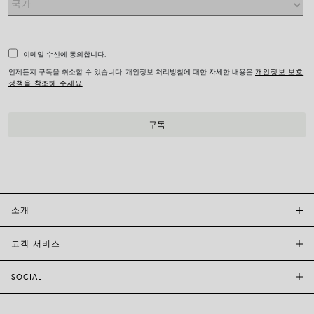
이메일 수신에 동의합니다.
언제든지 구독을 취소할 수 있습니다. 개인정보 처리방침에 대한 자세한 내용은
개인정보 보호
정책을 참조해 주세요
소개
고객 서비스
투자자 관계
FOPE BOUTIQUES
SOCIAL
고객 지원
부티크크찾기
문의하기
윤리 및 지속 가능성