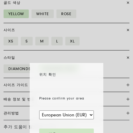
골드 색상
YELLOW
WHITE
ROSE
사이즈
XS
S
M
L
XL
스타일
DIAMONDS
DIAMOND PAVÈ
위치 확인
사이즈 가이드
Please confirm your area
배송 정보 및 반품
플렉시트 브레이슬릿은 특허받은 포페의 독점 제품으로, 18캐럿 금으로
완전히 제작되어 신축성이 있어 걸쇠가 필요하지 않습니다. 적합한 사이
즈를 찾으려면 손목 둘레를 측정하기만 하면 됩니다. 줄자나 실, 종이 조
관리방법
FedEx를 통한 배송은 무료이며, 결제 완료일로부터 7~20일 이내에 배송
각을 사용해 측정한 후 자로 길이를 재고 아래 표와 비교하세요.
됩니다. 모든 주얼리는 FOPE 오리지널 패키지에 포장되어 발송됩니다.
주문 준비 소요 일수를 확인하려면 소재와 사이즈를 선택해 주세요.
추가 도움이 필요하신가요?
문의하기
사이즈
XS
S
M
L
XL
FOPE 주얼리의 광택과 아름다움을 오래도록 유지하기 위해 화학 제품이