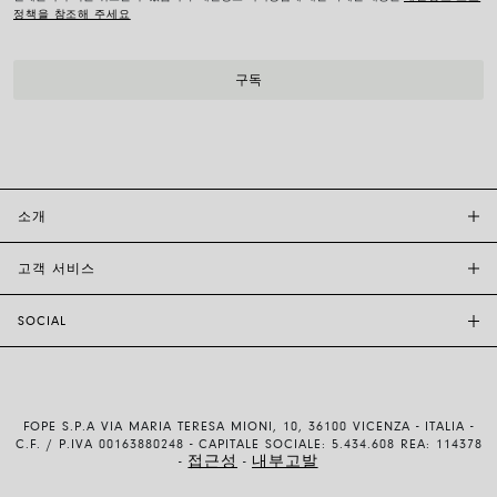
정책을 참조해 주세요
소개
고객 서비스
투자자 관계
FOPE BOUTIQUES
SOCIAL
고객 지원
부티크크찾기
문의하기
윤리 및 지속 가능성
INSTAGRAM
사이즈 가이드
브랜드 스토리
FACEBOOK
품질 보증
채용 정보
FOPE S.P.A VIA MARIA TERESA MIONI, 10, 36100 VICENZA - ITALIA -
YOUTUBE
배송 및 반품
C.F. / P.IVA 00163880248 - CAPITALE SOCIALE: 5.434.608 REA: 114378
접근성
내부고발
-
-
LINKEDIN
결제 방법
이용약관 및 판매조건