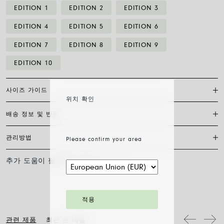
EDITION 1
EDITION 2
EDITION 3
EDITION 4
EDITION 5
EDITION 6
EDITION 7
EDITION 8
EDITION 9
EDITION 10
사이즈 가이드
위치 확인
배송 정보 및 반품
포프 클라스프 브레이슬릿은 체인 디자인과 조화를 이루는 작은 랍스터
클라스프를 특징으로 합니다. 표준 사이즈(19)는 일반적으로 모든 손목
에 맞습니다. 특별한 요청 사항이 있으시면 저희에게 연락해 주십시오.
관리방법
Please confirm your area
FedEx를 통한 배송은 무료이며, 결제 완료일로부터 7~20일 이내에 배송
됩니다. 모든 주얼리는 FOPE 오리지널 패키지에 포장되어 발송됩니다.
주문 준비 소요 일수를 확인하려면 소재와 사이즈를 선택해 주세요.
추가 도움이 필요하신가요?
문의하기
FOPE 주얼리의 광택과 아름다움을 오래도록 유지하기 위해 화학 제품이
나 화장품과의 접촉을 피하시고, 취침 전이나 운동 전에는 귀걸이, 목걸
주문 상품 수령 후 14영업일 이내에 구매한 주얼리의 반품을 요청하실
이, 팔찌, 반지를 반드시 벗어주시기 바랍니다. FOPE 주얼리는 특별한
수 있습니다. 해당 링크의 절차를 따라 주십시오.
세척 방법이 필요하지 않습니다. 부드러운 마른 천으로 표면을 닦아주시
기만 하면 됩니다. 다이아몬드 주얼리는 물과 순한 비누로 세척한 후 헹
적용
구어 자연 건조시켜 주십시오.
관련 제품
최근 본 내용