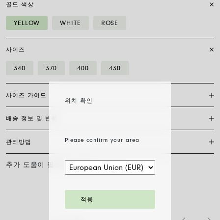
골드 색상
YELLOW
WHITE
ROSE
사이즈
340
370
400
430
사이즈 가이드
위치 확인
배송 정보 및 반품
보석류 착용법은 개인의 스타일, 취향 및 편안함에 따라 달라집니다. 물
론 모든 FOPE 보석류는 특히 편안하게 착용할 수 있지만, 디자인에 따라
착용감이 다를 수 있습니다. 따라서 매장에서 직접 착용해 볼 수 없는 경
Please confirm your area
관리방법
FedEx를 통한 배송은 무료이며, 결제 완료일로부터 7~20일 이내에 배송
우, 저희 사이즈 가이드를 참고하시기 바랍니다.
됩니다. 모든 주얼리는 FOPE 오리지널 패키지에 포장되어 발송됩니다.
사이즈 가이드 다운로드
주문 준비 소요 일수를 확인하려면 소재와 사이즈를 선택해 주세요.
추가 도움이 필요하신가요?
문의하기
FOPE 주얼리의 광택과 아름다움을 오래도록 유지하기 위해 화학 제품이
나 화장품과의 접촉을 피하시고, 취침 전이나 운동 전에는 귀걸이, 목걸
주문 상품 수령 후 14영업일 이내에 구매한 주얼리의 반품을 요청하실
이, 팔찌, 반지를 반드시 벗어주시기 바랍니다. FOPE 주얼리는 특별한
수 있습니다. 해당 링크의 절차를 따라 주십시오.
세척 방법이 필요하지 않습니다. 부드러운 마른 천으로 표면을 닦아주시
적용
기만 하면 됩니다. 다이아몬드 주얼리는 물과 순한 비누로 세척한 후 헹
구어 자연 건조시켜 주십시오.