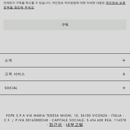
언제든지 구독을 취소할 수 있습니다. 개인정보 처리방침에 대한 자세한 내용은
개인정보 보호
정책을 참조해 주세요
소개
고객 서비스
투자자 관계
FOPE BOUTIQUES
SOCIAL
고객 지원
부티크크찾기
문의하기
윤리 및 지속 가능성
INSTAGRAM
사이즈 가이드
브랜드 스토리
FACEBOOK
품질 보증
채용 정보
FOPE S.P.A VIA MARIA TERESA MIONI, 10, 36100 VICENZA - ITALIA -
YOUTUBE
배송 및 반품
C.F. / P.IVA 00163880248 - CAPITALE SOCIALE: 5.434.608 REA: 114378
접근성
내부고발
-
-
LINKEDIN
결제 방법