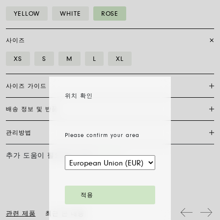
YELLOW
WHITE
ROSE
사이즈
XS
S
M
L
XL
사이즈 가이드
위치 확인
배송 정보 및 반품
플렉시트 브레이슬릿은 특허받은 포페의 독점 제품으로, 18캐럿 금으로
완전히 제작되어 신축성이 있어 걸쇠가 필요하지 않습니다. 적합한 사이
즈를 찾으려면 손목 둘레를 측정하기만 하면 됩니다. 줄자나 실, 종이 조
관리방법
Please confirm your area
FedEx를 통한 배송은 무료이며, 결제 완료일로부터 7~20일 이내에 배송
각을 사용해 측정한 후 자로 길이를 재고 아래 표와 비교하세요.
됩니다. 모든 주얼리는 FOPE 오리지널 패키지에 포장되어 발송됩니다.
주문 준비 소요 일수를 확인하려면 소재와 사이즈를 선택해 주세요.
추가 도움이 필요하신가요?
문의하기
사이즈
XS
S
M
L
XL
FOPE 주얼리의 광택과 아름다움을 오래도록 유지하기 위해 화학 제품이
나 화장품과의 접촉을 피하시고, 취침 전이나 운동 전에는 귀걸이, 목걸
주문 상품 수령 후 14영업일 이내에 구매한 주얼리의 반품을 요청하실
손목 둘레 (cm)
15
16
17
18
19
이, 팔찌, 반지를 반드시 벗어주시기 바랍니다. FOPE 주얼리는 특별한
수 있습니다. 해당 링크의 절차를 따라 주십시오.
세척 방법이 필요하지 않습니다. 부드러운 마른 천으로 표면을 닦아주시
기만 하면 됩니다. 다이아몬드 주얼리는 물과 순한 비누로 세척한 후 헹
팔찌 직경은 최대 30%까지 확장 가능하며 유연성 덕분에 착용이 간편합
적용
구어 자연 건조시켜 주십시오.
니다: 손가락 위로 말아 올려 손목까지 내리기만 하면 됩니다. 그게 전부
입니다.
관련 제품
최근 본 내용