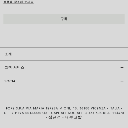
정책을 참조해 주세요
소개
고객 서비스
투자자 관계
FOPE BOUTIQUES
SOCIAL
고객 지원
부티크크찾기
문의하기
윤리 및 지속 가능성
INSTAGRAM
사이즈 가이드
브랜드 스토리
FACEBOOK
품질 보증
채용 정보
FOPE S.P.A VIA MARIA TERESA MIONI, 10, 36100 VICENZA - ITALIA -
YOUTUBE
배송 및 반품
C.F. / P.IVA 00163880248 - CAPITALE SOCIALE: 5.434.608 REA: 114378
접근성
내부고발
-
-
LINKEDIN
결제 방법
이용약관 및 판매조건