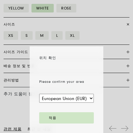
YELLOW
WHITE
ROSE
사이즈
XS
S
M
L
XL
사이즈 가이드
위치 확인
배송 정보 및 반품
플렉시트 브레이슬릿은 특허받은 포페의 독점 제품으로, 18캐럿 금으로
완전히 제작되어 신축성이 있어 걸쇠가 필요하지 않습니다. 적합한 사이
즈를 찾으려면 손목 둘레를 측정하기만 하면 됩니다. 줄자나 실, 종이 조
관리방법
Please confirm your area
FedEx를 통한 배송은 무료이며, 결제 완료일로부터 7~20일 이내에 배송
각을 사용해 측정한 후 자로 길이를 재고 아래 표와 비교하세요.
됩니다. 모든 주얼리는 FOPE 오리지널 패키지에 포장되어 발송됩니다.
주문 준비 소요 일수를 확인하려면 소재와 사이즈를 선택해 주세요.
추가 도움이 필요하신가요?
문의하기
사이즈
XS
S
M
L
XL
FOPE 주얼리의 광택과 아름다움을 오래도록 유지하기 위해 화학 제품이
나 화장품과의 접촉을 피하시고, 취침 전이나 운동 전에는 귀걸이, 목걸
주문 상품 수령 후 14영업일 이내에 구매한 주얼리의 반품을 요청하실
손목 둘레 (cm)
15
16
17
18
19
이, 팔찌, 반지를 반드시 벗어주시기 바랍니다. FOPE 주얼리는 특별한
수 있습니다. 해당 링크의 절차를 따라 주십시오.
세척 방법이 필요하지 않습니다. 부드러운 마른 천으로 표면을 닦아주시
기만 하면 됩니다. 다이아몬드 주얼리는 물과 순한 비누로 세척한 후 헹
팔찌 직경은 최대 30%까지 확장 가능하며 유연성 덕분에 착용이 간편합
적용
구어 자연 건조시켜 주십시오.
니다: 손가락 위로 말아 올려 손목까지 내리기만 하면 됩니다. 그게 전부
입니다.
관련 제품
최근 본 내용