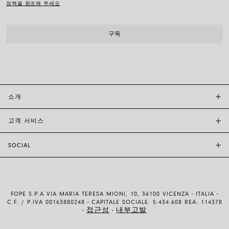
정책을 참조해 주세요
소개
고객 서비스
투자자 관계
FOPE BOUTIQUES
SOCIAL
고객 지원
부티크크찾기
문의하기
윤리 및 지속 가능성
INSTAGRAM
사이즈 가이드
브랜드 스토리
FACEBOOK
품질 보증
채용 정보
FOPE S.P.A VIA MARIA TERESA MIONI, 10, 36100 VICENZA - ITALIA -
YOUTUBE
배송 및 반품
C.F. / P.IVA 00163880248 - CAPITALE SOCIALE: 5.434.608 REA: 114378
접근성
내부고발
-
-
LINKEDIN
결제 방법
이용약관 및 판매조건