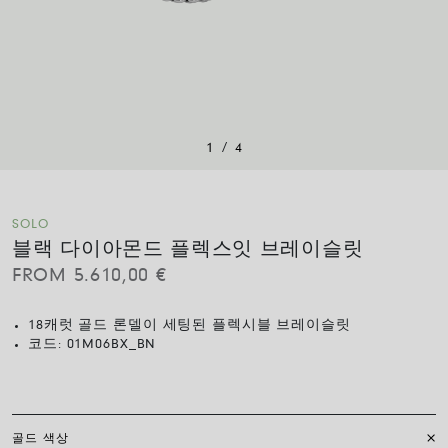
/
1
4
SOLO
블랙 다이아몬드 플렉스잇 브레이슬릿
FROM
5.610,00
€
18캐럿 골드 론델이 세팅된 플렉시블 브레이슬릿
코드:
01M06BX_BN
골드 색상