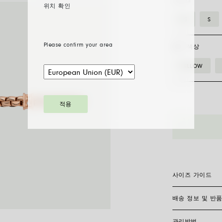
사이즈
위치 확인
XS
S
Please confirm your area
골드 색상
YELLOW
적용
01M05BX_B
화
이
트
다
이
사이즈 가이드
아
몬
배송 정보 및 반
플렉시트 브레이슬
드
전히 제작되어 신
찾으려면 손목 둘
플