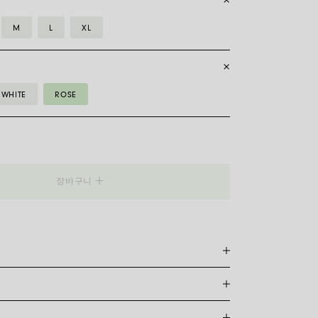
M
L
XL
WHITE
ROSE
B__
장바구니
품
릿은 특허받은 포페의 독점 제품으로, 18캐럿 금으로 완
축성이 있어 걸쇠가 필요하지 않습니다. 적합한 사이즈를
레를 측정하기만 하면 됩니다. 줄자나 실, 종이 조각을 사