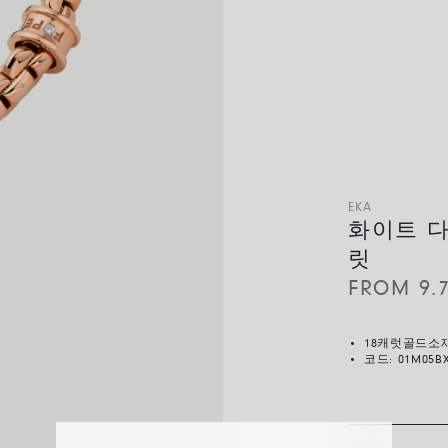
EKA
화이트 
릿
FROM
9.
18캐럿골드
코드:
01M05B