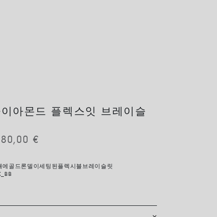
다이아몬드 플렉스잇 브레이슬
780,00
€
소재에골드론델이세팅된플렉시블브레이슬릿
X_BB