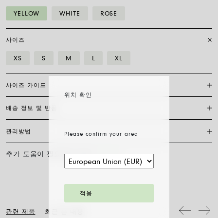
YELLOW
WHITE
ROSE
사이즈
XS
S
M
L
XL
사이즈 가이드
위치 확인
배송 정보 및 반품
플렉시트 브레이슬릿은 특허받은 포페의 독점 제품으로, 18캐럿 금으로
완전히 제작되어 신축성이 있어 걸쇠가 필요하지 않습니다. 적합한 사이
즈를 찾으려면 손목 둘레를 측정하기만 하면 됩니다. 줄자나 실, 종이 조
관리방법
Please confirm your area
FedEx를 통한 배송은 무료이며, 결제 완료일로부터 7~20일 이내에 배송
각을 사용해 측정한 후 자로 길이를 재고 아래 표와 비교하세요.
됩니다. 모든 주얼리는 FOPE 오리지널 패키지에 포장되어 발송됩니다.
주문 준비 소요 일수를 확인하려면 소재와 사이즈를 선택해 주세요.
추가 도움이 필요하신가요?
문의하기
사이즈
XS
S
M
L
XL
FOPE 주얼리의 광택과 아름다움을 오래도록 유지하기 위해 화학 제품이
나 화장품과의 접촉을 피하시고, 취침 전이나 운동 전에는 귀걸이, 목걸
주문 상품 수령 후 14영업일 이내에 구매한 주얼리의 반품을 요청하실
손목 둘레 (cm)
15
16
17
18
19
이, 팔찌, 반지를 반드시 벗어주시기 바랍니다. FOPE 주얼리는 특별한
수 있습니다. 해당 링크의 절차를 따라 주십시오.
세척 방법이 필요하지 않습니다. 부드러운 마른 천으로 표면을 닦아주시
기만 하면 됩니다. 다이아몬드 주얼리는 물과 순한 비누로 세척한 후 헹
팔찌 직경은 최대 30%까지 확장 가능하며 유연성 덕분에 착용이 간편합
적용
구어 자연 건조시켜 주십시오.
니다: 손가락 위로 말아 올려 손목까지 내리기만 하면 됩니다. 그게 전부
입니다.
관련 제품
최근 본 내용