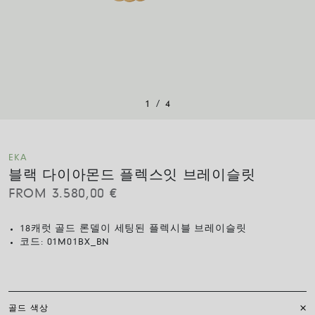
/
1
4
EKA
블랙 다이아몬드 플렉스잇 브레이슬릿
FROM
3.580,00
€
18캐럿 골드 론델이 세팅된 플렉시블 브레이슬릿
코드:
01M01BX_BN
골드 색상