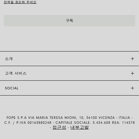
정책을 참조해 주세요
소개
고객 서비스
투자자 관계
FOPE BOUTIQUES
SOCIAL
고객 지원
부티크크찾기
문의하기
윤리 및 지속 가능성
INSTAGRAM
사이즈 가이드
브랜드 스토리
FACEBOOK
품질 보증
채용 정보
FOPE S.P.A VIA MARIA TERESA MIONI, 10, 36100 VICENZA - ITALIA -
YOUTUBE
배송 및 반품
C.F. / P.IVA 00163880248 - CAPITALE SOCIALE: 5.434.608 REA: 114378
접근성
내부고발
-
-
LINKEDIN
결제 방법
이용약관 및 판매조건