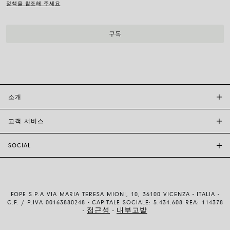
정책을 참조해 주세요
소개
고객 서비스
투자자 관계
FOPE BOUTIQUES
SOCIAL
고객 지원
부티크크찾기
문의하기
윤리 및 지속 가능성
INSTAGRAM
사이즈 가이드
브랜드 스토리
FACEBOOK
품질 보증
채용 정보
FOPE S.P.A VIA MARIA TERESA MIONI, 10, 36100 VICENZA - ITALIA -
YOUTUBE
배송 및 반품
C.F. / P.IVA 00163880248 - CAPITALE SOCIALE: 5.434.608 REA: 114378
접근성
내부고발
-
-
LINKEDIN
결제 방법
이용약관 및 판매조건