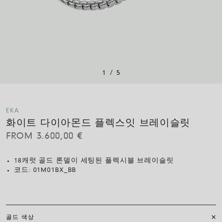
/
1
5
EKA
화이트 다이아몬드 플렉스잇 브레이슬릿
FROM
3.600,00
€
18캐럿 골드 론델이 세팅된 플렉시블 브레이슬릿
코드:
01M01BX_BB
골드 색상