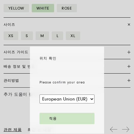
YELLOW
WHITE
ROSE
사이즈
XS
S
M
L
XL
사이즈 가이드
위치 확인
배송 정보 및 반품
플렉시트 브레이슬릿은 특허받은 포페의 독점 제품으로, 18캐럿 금으로
완전히 제작되어 신축성이 있어 걸쇠가 필요하지 않습니다. 적합한 사이
즈를 찾으려면 손목 둘레를 측정하기만 하면 됩니다. 줄자나 실, 종이 조
관리방법
Please confirm your area
FedEx를 통한 배송은 무료이며, 결제 완료일로부터 7~20일 이내에 배송
각을 사용해 측정한 후 자로 길이를 재고 아래 표와 비교하세요.
됩니다. 모든 주얼리는 FOPE 오리지널 패키지에 포장되어 발송됩니다.
주문 준비 소요 일수를 확인하려면 소재와 사이즈를 선택해 주세요.
추가 도움이 필요하신가요?
문의하기
사이즈
XS
S
M
L
XL
FOPE 주얼리의 광택과 아름다움을 오래도록 유지하기 위해 화학 제품이
나 화장품과의 접촉을 피하시고, 취침 전이나 운동 전에는 귀걸이, 목걸
주문 상품 수령 후 14영업일 이내에 구매한 주얼리의 반품을 요청하실
손목 둘레 (cm)
15
16
17
18
19
이, 팔찌, 반지를 반드시 벗어주시기 바랍니다. FOPE 주얼리는 특별한
수 있습니다. 해당 링크의 절차를 따라 주십시오.
세척 방법이 필요하지 않습니다. 부드러운 마른 천으로 표면을 닦아주시
기만 하면 됩니다. 다이아몬드 주얼리는 물과 순한 비누로 세척한 후 헹
팔찌 직경은 최대 30%까지 확장 가능하며 유연성 덕분에 착용이 간편합
적용
구어 자연 건조시켜 주십시오.
니다: 손가락 위로 말아 올려 손목까지 내리기만 하면 됩니다. 그게 전부
입니다.
관련 제품
최근 본 내용