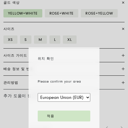
골드 색상
YELLOW+WHITE
ROSE+WHITE
ROSE+YELLOW
사이즈
XS
S
M
L
XL
사이즈 가이드
위치 확인
배송 정보 및 반품
플렉시트 브레이슬릿은 특허받은 포페의 독점 제품으로, 18캐럿 금으로
완전히 제작되어 신축성이 있어 걸쇠가 필요하지 않습니다. 적합한 사이
즈를 찾으려면 손목 둘레를 측정하기만 하면 됩니다. 줄자나 실, 종이 조
Please confirm your area
관리방법
FedEx를 통한 배송은 무료이며, 결제 완료일로부터 7~20일 이내에 배송
각을 사용해 측정한 후 자로 길이를 재고 아래 표와 비교하세요.
됩니다. 모든 주얼리는 FOPE 오리지널 패키지에 포장되어 발송됩니다.
주문 준비 소요 일수를 확인하려면 소재와 사이즈를 선택해 주세요.
추가 도움이 필요하신가요?
문의하기
사이즈
XS
S
M
L
XL
FOPE 주얼리의 광택과 아름다움을 오래도록 유지하기 위해 화학 제품이
나 화장품과의 접촉을 피하시고, 취침 전이나 운동 전에는 귀걸이, 목걸
주문 상품 수령 후 14영업일 이내에 구매한 주얼리의 반품을 요청하실
손목 둘레 (cm)
15
16
17
18
19
이, 팔찌, 반지를 반드시 벗어주시기 바랍니다. FOPE 주얼리는 특별한
수 있습니다. 해당 링크의 절차를 따라 주십시오.
세척 방법이 필요하지 않습니다. 부드러운 마른 천으로 표면을 닦아주시
적용
기만 하면 됩니다. 다이아몬드 주얼리는 물과 순한 비누로 세척한 후 헹
팔찌 직경은 최대 30%까지 확장 가능하며 유연성 덕분에 착용이 간편합
구어 자연 건조시켜 주십시오.
니다: 손가락 위로 말아 올려 손목까지 내리기만 하면 됩니다. 그게 전부
입니다.