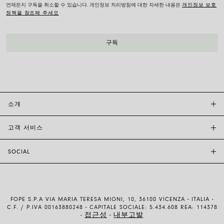
언제든지 구독을 취소할 수 있습니다. 개인정보 처리방침에 대한 자세한 내용은
개인정보 보호
정책을 참조해 주세요
소개
고객 서비스
투자자 관계
FOPE BOUTIQUES
SOCIAL
고객 지원
부티크크찾기
문의하기
윤리 및 지속 가능성
INSTAGRAM
사이즈 가이드
브랜드 스토리
FACEBOOK
품질 보증
채용 정보
FOPE S.P.A VIA MARIA TERESA MIONI, 10, 36100 VICENZA - ITALIA -
YOUTUBE
배송 및 반품
C.F. / P.IVA 00163880248 - CAPITALE SOCIALE: 5.434.608 REA: 114378
접근성
내부고발
-
-
LINKEDIN
결제 방법