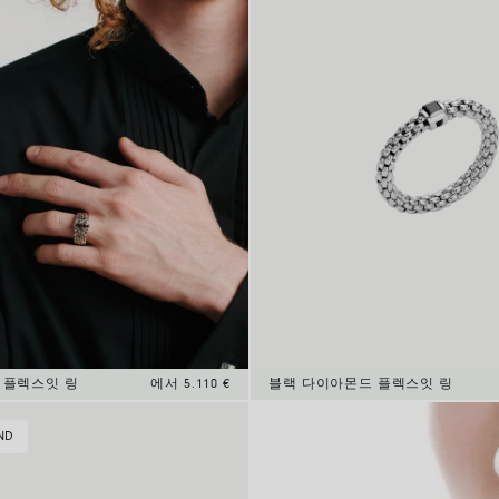
 플렉스잇 링
에서 5.110 €
블랙 다이아몬드 플렉스잇 링
ND